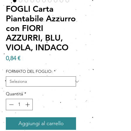
FOGLI Carta
Piantabile Azzurro
con FIORI
AZZURRI, BLU,
VIOLA, INDACO
Prezzo
0,84 €
FORMATO DEL FOGLIO:
*
Quantità
*
Aggiungi al carrello