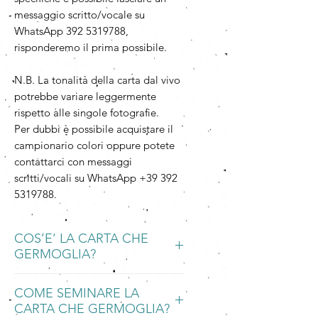
messaggio scritto/vocale su
WhatsApp 392 5319788,
risponderemo il prima possibile.
N.B. La tonalità della carta dal vivo
potrebbe variare leggermente
rispetto alle singole fotografie.
Per dubbi è possibile acquistare il
campionario colori oppure potete
contattarci con messaggi
scritti/vocali su WhatsApp +39 392
5319788.
COS’E’ LA CARTA CHE
GERMOGLIA?
La Carta che Germoglia è una carta
COME SEMINARE LA
piantabile, ecologica e
CARTA CHE GERMOGLIA?
biodegradabile, fatta a mano con