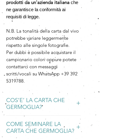
prodotti da un'azienda italiana
che
ne garantisce la conformità ai
requisiti di legge.
N.B. La tonalità della carta dal vivo
potrebbe variare leggermente
rispetto alle singole fotografie.
Per dubbi è possibile acquistare il
campionario colori oppure potete
contattarci con messaggi
scritti/vocali su WhatsApp +39 392
5319788.
COS’E’ LA CARTA CHE
GERMOGLIA?
La Carta che Germoglia è una carta
COME SEMINARE LA
piantabile, ecologica e
CARTA CHE GERMOGLIA?
biodegradabile, fatta a mano con
carta riciclata integrata ad una