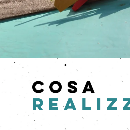
cosa
realiz