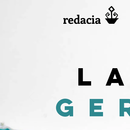
redacia
l
ge