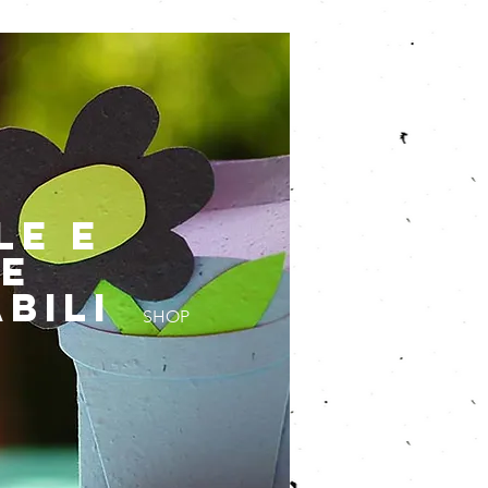
LE E
E
BILI
SHOP