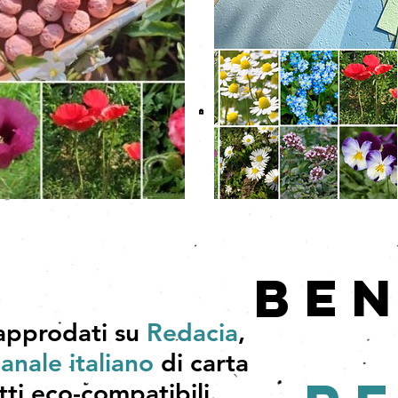
BE
 approdati su
Redacia
,
ianale italiano
di carta
ti eco-compatibili.