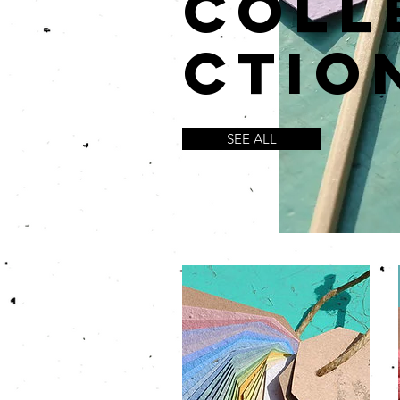
coll
ctio
SEE ALL