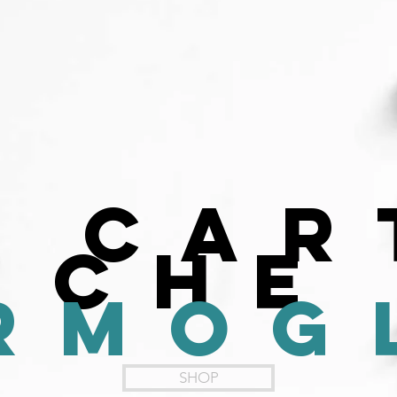
a car
che
rmog
SHOP