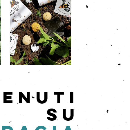
NENUTI
SU