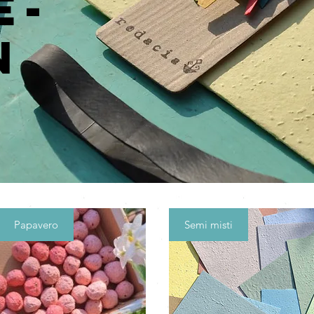
e-
n
Papavero
Semi misti