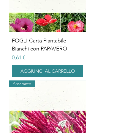
FOGLI Carta Piantabile
Bianchi con PAPAVERO
Prezzo
0,61 €
AGGIUNGI AL CARRELLO
Amaranto