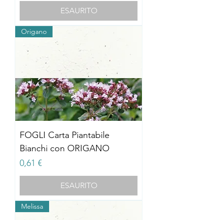
ESAURITO
Origano
FOGLI Carta Piantabile
Bianchi con ORIGANO
Prezzo
0,61 €
ESAURITO
Melissa