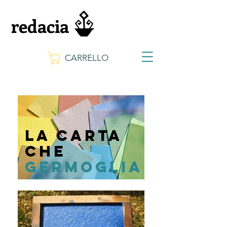
redacia
CARRELLO
la carta
che
germoglia