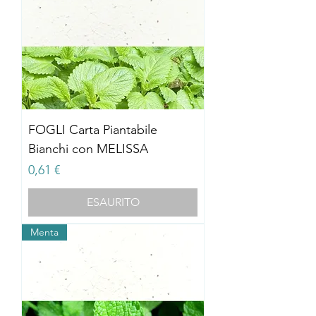
FOGLI Carta Piantabile
Bianchi con MELISSA
Prezzo
0,61 €
ESAURITO
Menta