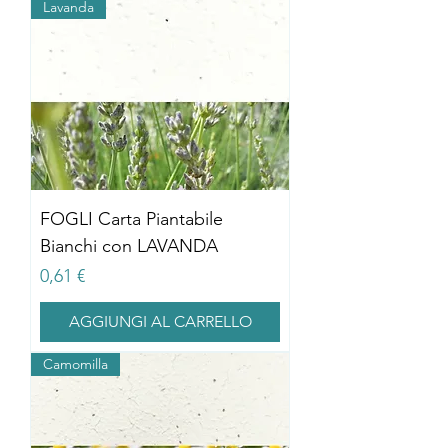
Lavanda
FOGLI Carta Piantabile
Bianchi con LAVANDA
Prezzo
0,61 €
AGGIUNGI AL CARRELLO
Camomilla