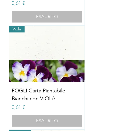
Prezzo
0,61 €
ESAURITO
Viola
FOGLI Carta Piantabile
Bianchi con VIOLA
Prezzo
0,61 €
ESAURITO