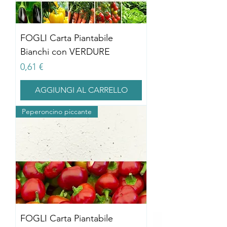
FOGLI Carta Piantabile
Bianchi con VERDURE
Prezzo
0,61 €
AGGIUNGI AL CARRELLO
Peperoncino piccante
FOGLI Carta Piantabile