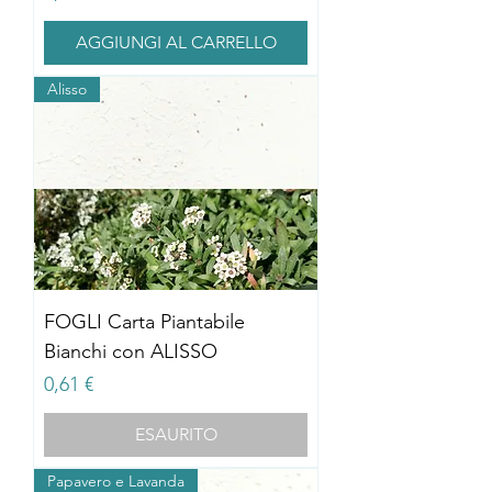
AGGIUNGI AL CARRELLO
Alisso
FOGLI Carta Piantabile
Bianchi con ALISSO
Prezzo
0,61 €
ESAURITO
Papavero e Lavanda