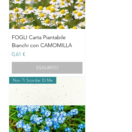
FOGLI Carta Piantabile
Bianchi con CAMOMILLA
Prezzo
0,61 €
ESAURITO
Non Ti Scordar Di Me