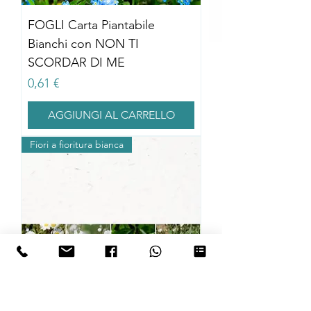
FOGLI Carta Piantabile
Bianchi con NON TI
SCORDAR DI ME
Prezzo
0,61 €
AGGIUNGI AL CARRELLO
Fiori a fioritura bianca
FOGLI Carta Piantabile
Bianchi con FIORI BIANCHI