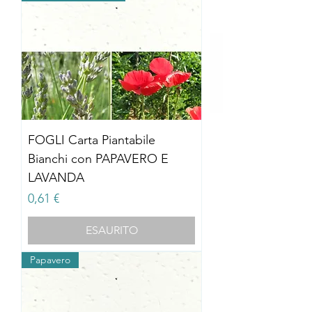
FOGLI Carta Piantabile
Bianchi con PAPAVERO E
LAVANDA
Prezzo
0,61 €
ESAURITO
Papavero