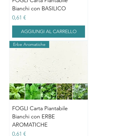
FOGLI Carta Piantabile
Bianchi con BASILICO
Prezzo
0,61 €
AGGIUNGI AL CARRELLO
Erbe Aromatiche
FOGLI Carta Piantabile
Bianchi con ERBE
AROMATICHE
Prezzo
0,61 €