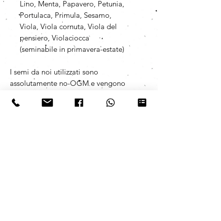
Lino, Menta, Papavero, Petunia,
Portulaca, Primula, Sesamo,
Viola, Viola cornuta, Viola del
pensiero, Violaciocca
(seminabile in primavera-estate)
I semi da noi utilizzati sono
assolutamente no-OGM e vengono
prodotti da un'azienda italiana che
ne garantisce la conformità ai
requisiti di legge.
POTETE INVIARCI
DIRETTAMENTE IL VOSTRO FILE
(PDF, JPEG, PNG)
A info@redacia.com OPPURE
TRAMITE WHATSAPP +39 392
5319788 SPECIFICANDO IL
NUMERO D'ORDINE.
Cortesemente chiediamo durante la