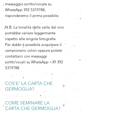
messaggio scritto/vocale su
WhatsApp 392 5319788,
risponderemo il prima possibile.
N.B. La tonalità della carta dal vivo
potrebbe variare leggermente
rispetto alle singole fotografie.
Per dubbi è possibile acquistare il
campionario colori oppure potete
contattarci con messaggi
scritti/vocali su WhatsApp +39 392
5319788.
COS’E’ LA CARTA CHE
GERMOGLIA?
La Carta che Germoglia è una carta
COME SEMINARE LA
piantabile, ecologica e
CARTA CHE GERMOGLIA?
biodegradabile, fatta a mano con