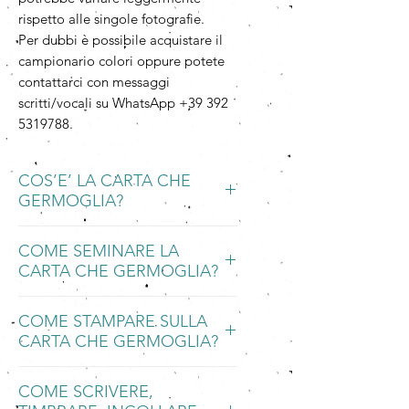
rispetto alle singole fotografie.
Per dubbi è possibile acquistare il
campionario colori oppure potete
contattarci con messaggi
scritti/vocali su WhatsApp +39 392
5319788.
COS’E’ LA CARTA CHE
GERMOGLIA?
La Carta che Germoglia è una carta
COME SEMINARE LA
piantabile, ecologica e
CARTA CHE GERMOGLIA?
biodegradabile, fatta a mano con
carta riciclata integrata ad una
BAGNARE
speciale miscela di semi di fiori
COME STAMPARE SULLA
Mettete a bagno la Carta che
annuali e perenni.
CARTA CHE GERMOGLIA?
Germoglia in una ciotola d'acqua per
una notte, poi spezzettatela.
Quando la carta viene bagnata e poi
La Carta che Germoglia può essere
SEMINARE
piantata nella terra, i semi
COME SCRIVERE,
stampata con stampanti ink-jet,
Seminate la Carta in un luogo mite e
germogliano e la carta produce