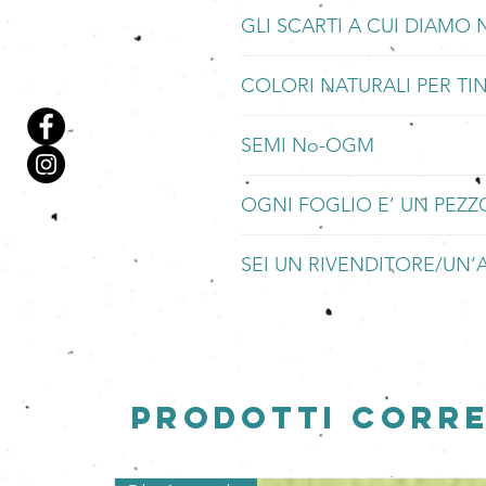
La nostra carta è
fatta a mano
utiliz
GERMOGLIERA'
​Le uniche accortezze in questo cas
​Con questa unione di carta e semi, 
​Da tenere presente per la stampa: no
GLI SCARTI A CUI DIAMO 
setacci di legno
.
Dopo poco tempo la Carta germoglie
foglio con l'inchiostro ed evitare d
carta al posto di cestinarla, diamo m
inchiostro non naturale onde evitar
vostro giardino!
compromettere i semi.
fiorire, di crescere.
La Carta che Germoglia è prodotta
​La creazione di un foglio di Carta
COLORI NATURALI PER T
cui diamo doppiamente nuova vita.
Ci sono volute tante prove prima di
Per saperne di più visitare la pa
​La Carta che Germoglia può esser
​Portiamo così una
nuova vita
sul nos
soddisfacente, piantabile, germoglia
La Carta che Germoglia
bianca
è rea
​Se avete voglia di mettervi in cucina
al nostro giardino Terra!!!!
​Recuperiamo un prodotto da macero p
SEMI No-OGM
macero
alla quale non aggiungiamo
colla naturale con acqua e farina/ac
nuovamente creando una nuova carta 
​La realizzazione di un foglio avvien
sbiancante chimico
.
​Oppure è possibile comunque utiliz
ed erbe che germogliando apriranno 
Molta attenzione prestiamo ai semi
prendiamo la carta da macero e dop
​Proprio per questo motivo infatti, i
l'accortezza di spalmarla soltanto in
​Gli alberi che al principio del proces
OGNI FOGLIO E’ UN PEZ
in generale, data la loro
importanza
giorni la sminuzziamo fino ad otten
freddo come un generico foglio da 
​Importante
infatti è non cospargere 
vengono ora reintegrati con nuova 
I semi presenti nella carta che germ
ed otteniamo l'impasto.
in modo tale da lasciare una parte 
Ogni foglio che realizziamo è a sè, 
nostri test di germinabilità. Non t
Per fare in modo che le fibre si leg
​La Carta che Germoglia
SEI UN RIVENDITORE/UN’
colorata
vie
complessiva germinabilità delle sem
​La Carta che Germoglia insomma po
con la carta.
setacci di legno che le separano dal
aggiungiamo esclusivamente
tintur
​Ruvido o liscio, ricco di semi lunghi
I semi da noi utilizzati sono assolu
Otteniamo così il foglio. Una volta t
In base al quantitativo applichiamo d
creati con
prodotti vegetali
proprio 
frastagliato, impreciso ed irregolare,
un'azienda italiana
che ne garantisce 
asciugare per qualche giorno.
Per qualsiasi informazione scrivere
all'interno della carta.
fustellato, con o senza petali colorat
messaggio su WhatsApp al numero 
Su richiesta è possibile realizzare f
​Ecco nata la Carta che Germoglia, p
Grazie mille!
​I colori della carta, essendo natural
​Crediamo che
la bellezza stia propr
personalizzata.
nel corso del tempo.
non un difetto, bensì
un valore agg
Prodotti corre
​Pezzi identici a se stessi sono frut