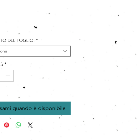
Prezzo
TO DEL FOGLIO:
*
iona
tà
*
o
isami quando è disponibile