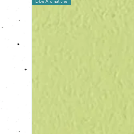
Erbe Aromatiche
​La differenza, la minuscola imperfe
carta, "l'essere fatto a mano", il
mad
forniscono qualità e bellezza al paz