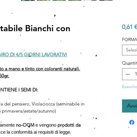
tabile Bianchi con
0,61 €
FORMA
Selez
IRO DI 4/5 GIORNI LAVORATIVI
Quanti
ato a mano e tinto con coloranti naturali.
50gr.
Esaurit
IENE I SEMI DI:
la del pensiero, Violaciocca (seminabile in
Avv
n primavera/estate/autunno)
no-OGM
prodotti da
utamente
e vengono
e la conformità ai requisiti di legge.