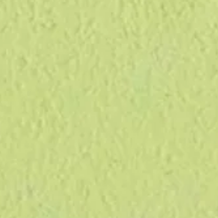
zione, il lungo processo per produrre un foglio di
e in Italy
, l'unicità, l'attenzione ai dettagli
iente e
passionale
lavoro di un artigiano
.