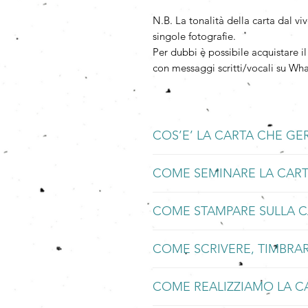
N.B. La tonalità della carta dal v
singole fotografie.
Per dubbi è possibile acquistare i
con messaggi scritti/vocali su W
COS’E’ LA CARTA CHE G
La Carta che Germoglia è una carta 
COME SEMINARE LA CAR
mano con carta riciclata integrata ad
perenni.
BAGNARE
COME STAMPARE SULLA 
Mettete a bagno la Carta che Germo
Quando la carta viene bagnata e poi 
spezzettatela.
produce compost.
La Carta che Germoglia può essere 
SEMINARE
​Tutto ciò che rimane sono fiori ed e
COME SCRIVERE, TIMBRAR
tipografica, tecnica serigrafica e st
Seminate la Carta in un luogo mite e
massimo).
La Carta che Germoglia può essere
Essendo
prodotta con materiali po
​Sono da evitare invece i processi d
ANNAFFIARE
COME REALIZZIAMO LA C
​Sarebbe perfetto se si utilizzasser
vengono tagliati alberi
per questo p
bruciano i semi, ad esempio stampa 
Abbiatene cura, mantenete il terric
è possibile scrivere con qualsiasi pe
​Anzi!!