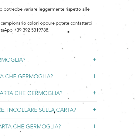
ivo potrebbe variare leggermente rispetto alle
l campionario colori oppure potete contattarci
hatsApp +39 392 5319788.
ERMOGLIA?
piantabile, ecologica e biodegradabile, fatta a
TA CHE GERMOGLIA?
 una speciale miscela di semi di fiori annuali e
CARTA CHE GERMOGLIA?
glia in una ciotola d'acqua per una notte, poi
piantata nella terra, i semi germogliano e la carta
stampata con stampanti ink-jet, stampa
rbe, senza sprechi.
E, INCOLLARE SULLA CARTA?
ampa UV.
 luminoso sotto un sottile strato di terra (1cm al
 tranquillamente
timbrata
e
scritta
.
st-consumo
non danneggia l’ambiente, ovvero
non
i stampa che esercitano eccessiva pressione o
ARTA CHE GERMOGLIA?
o inchiostri completamente naturali, ma in generale
rocesso.
laser.
cio umido almeno per i primi giorni.
nna, matita, pastello, pennarello, pennello ecc.