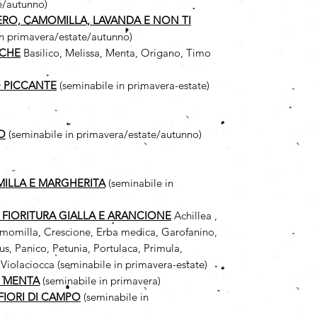
e/autunno)
VERO, CAMOMILLA, LAVANDA E NON TI
in primavera/estate/autunno)
ICHE
Basilico, Melissa, Menta, Origano, Timo
 PICCANTE
(seminabile in primavera-estate)
O
(seminabile in primavera/estate/autunno)
MILLA
E MARGHERITA
(seminabile in
A FIORITURA GIALLA E ARANCIONE
Achillea ,
 Camomilla, Crescione, Erba medica, Garofanino,
us, Panico, Petunia, Portulaca, Primula,
Violaciocca (seminabile in primavera-estate)
I MENTA
(seminabile in primavera)
FIORI DI CAMPO
(seminabile in