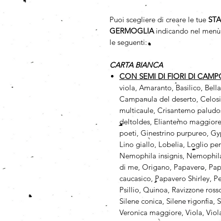
Puoi scegliere di creare le tue
ST
GERMOGLIA
indicando nel menù 
le seguenti:
CARTA BIANCA
CON SEMI DI FIORI DI CAM
viola, Amaranto, Basilico, Bell
Campanula del deserto, Celosi
multicaule, Crisantemo paludos
deltoldes, Eliantemo maggiore,
poeti, Ginestrino purpureo, Gy
Lino giallo, Lobelia, Loglio pe
Nemophila insignis, Nemophila
di me, Origano, Papavero, Papa
caucasico, Papavero Shirley, Pe
Psillio, Quinoa, Ravizzone ros
Silene conica, Silene rigonfia,
Veronica maggiore, Viola, Viola