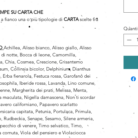
AMPE SU CARTA CHE
a fianco una o più tipologie di
CARTA
scelte tra
Quanti
PO
Achillea, Alisso bianco, Alisso giallo, Alisso
a di notte, Bocca di leone, Camomilla,
a, Chia, Cosmea, Crescione, Crisantemo
um, Collinsia bicolor, Delphinium, Dianthus
 Erba fienarola, Festuca rossa, Garofano dei
psophila, Iberide rossa, Lavanda, Lino comune,
renne, Margherita dei prati, Melissa, Menta,
 maculata, Nigella damascena, Non ti scordar
vero californiano, Papavero scarlatto
rsicaria capitata, Petunia, Portulaca, Primula,
so, Rudbeckia, Senape, Sesamo, Silene armeria,
 Specchio di venere, Timo selvatico, Timo,
 cornuta, Viola del pensiero e Violaciocca