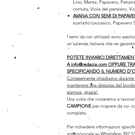
Lino, Menta, Papavero, Petunia
cornuta, Viola del pensiero, Vi
AVANA CON SEMI DI PAPAV
scarlatto caucasico, Papavero 
I semi da noi utilizzati sono as
un'azienda italiana che ne garantis
POTETE INVIARCI DIRETTAMENTE
A info@redacia.com OPPURE TR
SPECIFICANDO IL NUMERO D'O
Cortesemente chiediamo durante la 
mantenere una distanza dal bordo
stampa, grazie!
Una volta che inizieremo a lavorar
CAMPIONE
per ricevere da voi c
completa.
Per richiedere informazioni specif
scritto/vocale su WhatsApp 392 53