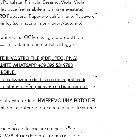
, Portulaca, Primula, Sesamo, Viola, Viola
olaciocca (seminabile in primavera-estate)
ERO
Papavero, Papavero californiano, Papavero
Shirley (seminabile in primavera/autunno)
solutamente no-OGM e vengono prodotti da
ce la conformità ai requisiti di legge.
 IL VOSTRO FILE (PDF, JPEG, PNG)
AMITE WHATSAPP +39 392 5319788
RDINE.
realizzazione del testo o della grafica di
 di almeno 5mm per avere un buon esito di
e al vostro ordine
INVIEREMO UNA FOTO DEL
onferma e poter poi procedere alla realizzazione
iche è possibile lasciare un messaggio
19788, risponderemo il prima possibile.