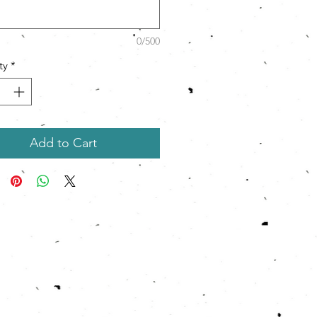
0/500
ty
*
Add to Cart