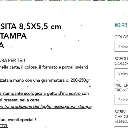
SITA 8,5X5,5 cm
€0.93
 STAMPA
COLOR
A
Selec
SCEGL
URA PER TE!!
COLOR
ella carta, il colore, il formato e potrai inviarci
Selec
lizzata a mano con una grammatura di 200-250gr
PREFER
FRONT
a stampante ecologica a getto d’inchiostro
con
 presenti nella carta.
Selec
o tra produzione del foglio, asciugatura, stampa
SCRIVI
CHE GE
tuoi eventi speciali!
ELENC
ZZI.