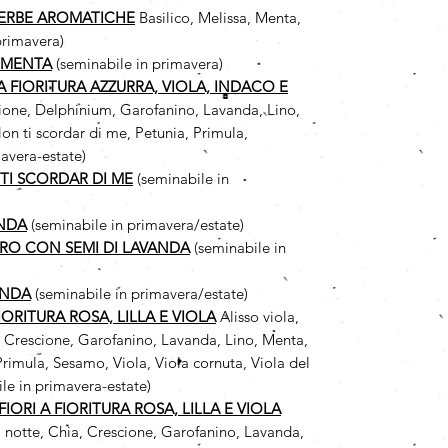
 ERBE AROMATICHE
Basilico, Melissa, Menta,
primavera)
 MENTA
(seminabile in primavera)
 A FIORITURA AZZURRA, VIOLA, INDACO E
cione, Delphinium, Garofanino, Lavanda, Lino,
n ti scordar di me, Petunia, Primula,
avera-estate)
TI SCORDAR DI ME
(seminabile in
ANDA
(seminabile in primavera/estate)
RO CON SEMI DI LAVANDA
(seminabile in
ANDA
(seminabile in primavera/estate)
FIORITURA ROSA, LILLA E VIOLA
Alisso viola,
, Crescione, Garofanino, Lavanda, Lino, Menta,
rimula, Sesamo, Viola, Viola cornuta, Viola del
le in primavera-estate)
IORI A FIORITURA ROSA, LILLA E VIOLA
i notte, Chia, Crescione, Garofanino, Lavanda,