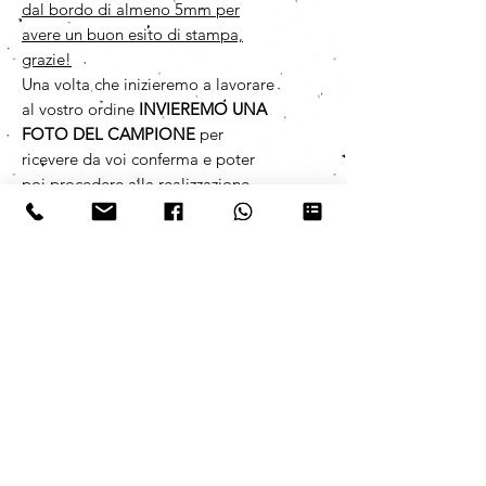
dal bordo di almeno 5mm per
avere un buon esito di stampa,
grazie!
Una volta che inizieremo a lavorare
al vostro ordine
INVIEREMO UNA
FOTO DEL CAMPIONE
per
ricevere da voi conferma e poter
poi procedere alla realizzazione
completa.
Per richiedere informazioni
specifiche è possibile lasciare un
messaggio scritto/vocale su
WhatsApp 392 5319788,
risponderemo il prima possibile.
PER ORDINI CON QUANTITATIVO
SUPERIORE A 1000 PZ
richiedere
informazioni specifiche sui tempi di
consegna lasciando un messaggio