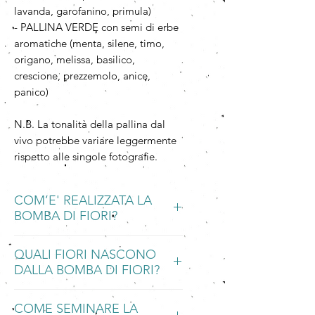
lavanda, garofanino, primula)
- PALLINA VERDE con semi di erbe
aromatiche (menta, silene, timo,
origano, melissa, basilico,
crescione, prezzemolo, anice,
panico)
N.B. La tonalità della pallina dal
vivo potrebbe variare leggermente
rispetto alle singole fotografie.
COM’E' REALIZZATA LA
BOMBA DI FIORI?
La Bomba di fiori è realizzata a mano
QUALI FIORI NASCONO
con la Carta che Germoglia.
DALLA BOMBA DI FIORI?
La Carta che Germoglia è una carta
piantabile, ecologica e
Bomba piantabile di Carta che
biodegradabile, fatta a mano con
COME SEMINARE LA
Germoglia contenente
semi di fiori e