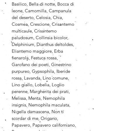
Basilico, Bella di notte, Bocca di
leone, Camomilla, Campanula
del deserto, Celosia, Chia,
Cosmea, Crescione, Crisantemo
multicaule, Crisantemo
paludosum, Collinsia bicolor,
Delphinium, Dianthus deltoldes,
Eliantemo maggiore, Erba
fienarola, Festuca rossa,
Garofano dei poeti, Ginestrino
purpureo, Gypsophila, Iberide
rossa, Lavanda, Lino comune,
Lino giallo, Lobelia, Loglio
perenne, Margherita dei prati,
Melissa, Menta, Nemophila
insignis, Nemophila maculata,
Nigella damascena, Non ti
scordar di me, Origano,
Papavero, Papavero californiano,