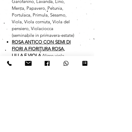
Garofanino, Lavanda, Lino,
Menta, Papavero, Petunia,
Portulaca, Primula, Sesamo,
Viola, Viola cornuta, Viola del
pensiero, Violaciocca
(seminabile in primavera-estate)
ROSA ANTICO CON SEMI DI
FIORI A FIORITURA ROSA,
LILLA E VIOLA
Alisso viola,
Amaranto, Bella di notte, Chia,
Crescione, Garofanino, Lavanda,
Lino, Menta, Papavero, Petunia,
Portulaca, Primula, Sesamo,
Viola, Viola cornuta, Viola del
pensiero, Violaciocca
(seminabile in primavera-estate)
I semi da noi utilizzati sono
assolutamente no-OGM e vengono
prodotti da un'azienda italiana che