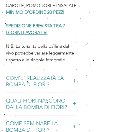
CAROTE, POMODORI E INSALATE
MINIMO D'ORDINE 20 PEZZI
SPEDIZIONE PREVISTA TRA 7
GIORNI LAVORATIVI
N.B. La tonalità della pallina dal
vivo potrebbe variare leggermente
rispetto alle singole fotografie.
COM’E' REALIZZATA LA
BOMBA DI FIORI?
La Bomba di fiori è realizzata a mano
QUALI FIORI NASCONO
con la Carta che Germoglia.
DALLA BOMBA DI FIORI?
La Carta che Germoglia è una carta
piantabile, ecologica e
Bomba piantabile di Carta che
biodegradabile, fatta a mano con
COME SEMINARE LA
Germoglia contenente MELANZANE,
carta riciclata integrata ad una
BOMBA DI FIORI?
PEPERONI, CAROTE, POMODORI E