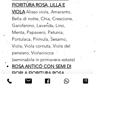
FIORITURA ROSA, LILLA E
VIOLA
Alisso viola, Amaranto,
Bella di notte, Chia, Crescione,
Garofanino, Lavanda, Lino,
Menta, Papavero, Petunia,
Portulaca, Primula, Sesamo,
Viola, Viola cornuta, Viola del
pensiero, Violaciocca
(seminabile in primavera-estate)
ROSA ANTICO CON SEMI DI
FIORI A FIORITURA ROSA,
LILLA E VIOLA
Alisso viola,
Amaranto, Bella di notte, Chia,
Crescione, Garofanino, Lavanda,
Lino, Menta, Papavero, Petunia,
Portulaca, Primula, Sesamo,
Viola, Viola cornuta, Viola del
pensiero, Violaciocca
(seminabile in primavera-estate)