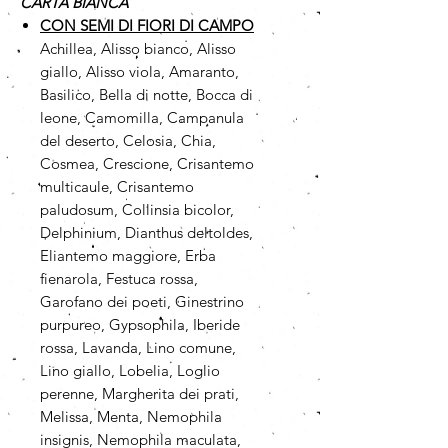
CARTA BIANCA
CON SEMI DI FIORI DI CAMPO
Achillea, Alisso bianco, Alisso
giallo, Alisso viola, Amaranto,
Basilico, Bella di notte, Bocca di
leone, Camomilla, Campanula
del deserto, Celosia, Chia,
Cosmea, Crescione, Crisantemo
multicaule, Crisantemo
paludosum, Collinsia bicolor,
Delphinium, Dianthus deltoldes,
Eliantemo maggiore, Erba
fienarola, Festuca rossa,
Garofano dei poeti, Ginestrino
purpureo, Gypsophila, Iberide
rossa, Lavanda, Lino comune,
Lino giallo, Lobelia, Loglio
perenne, Margherita dei prati,
Melissa, Menta, Nemophila
insignis, Nemophila maculata,