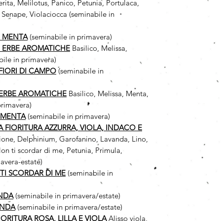
ita, Melilotus, Panico, Petunia, Portulaca,
 Senape, Violaciocca (seminabile in
I MENTA
(seminabile in primavera)
I ERBE AROMATICHE
Basilico, Melissa,
ile in primavera)
FIORI DI CAMPO
(seminabile in
 ERBE AROMATICHE
Basilico, Melissa, Menta,
primavera)
 MENTA
(seminabile in primavera)
 A FIORITURA AZZURRA, VIOLA, INDACO E
cione, Delphinium, Garofanino, Lavanda, Lino,
n ti scordar di me, Petunia, Primula,
avera-estate)
TI SCORDAR DI ME
(seminabile in
ANDA
(seminabile in primavera/estate)
ANDA
(seminabile in primavera/estate)
FIORITURA ROSA, LILLA E VIOLA
Alisso viola,