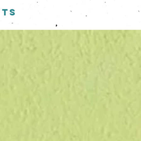
 luminoso sotto un sottile strato di terra (1cm al
cts
cio umido almeno per i primi giorni.
rà. Vedrete spuntare vita, profumo e colore
ina del sito "COS'E' LA CARTA CHE