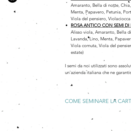
Amaranto, Bella di notte, Chia
Menta, Papavero, Petunia, Port
Viola del pensiero, Violaciocca
ROSA ANTICO CON SEMI DI F
Alisso viola, Amaranto, Bella d
Lavanda, Lino, Menta, Papavero
Viola cornuta, Viola del pensie
estate)
I semi da noi utilizzati sono as
un'azienda italiana che ne garantis
COME SEMINARE LA CAR
BAGNARE
Mettete a bagno la Carta che Germo
spezzettatela.
SEMINARE