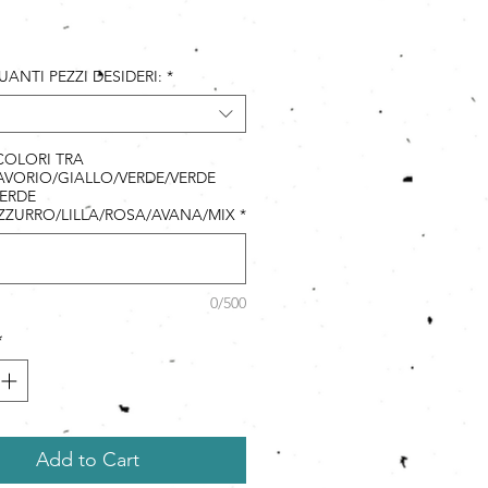
rice
UANTI PEZZI DESIDERI:
*
 COLORI TRA
VORIO/GIALLO/VERDE/VERDE
ERDE
ZZURRO/LILLA/ROSA/AVANA/MIX
*
0/500
*
Add to Cart