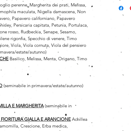
oglio perenne, Margherita dei prati, Melissa,
emophila maculata, Nigella damascena, Non
avero, Papavero californiano, Papavero
irley, Persicaria capitata, Petunia, Portulaca,
zzone rosso, Rudbeckia, Senape, Sesamo,
Silene rigonfia, Specchio di venere, Timo
ore, Viola, Viola cornuta, Viola del pensiero
rimavera/estate/autunno)
ICHE
Basilico, Melissa, Menta, Origano, Timo
O
(seminabile in primavera/estate/autunno)
MILLA
E MARGHERITA
(seminabile in
A FIORITURA GIALLA E ARANCIONE
Achillea
, Camomilla, Crescione, Erba medica,