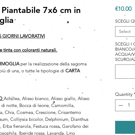
 Piantabile 7x6 cm in
P
€10.00
glia
SCEGLI Q
Select
5 GIORNI LAVORATIVI
SCEGLI I
BIANCO/A
e tinta con coloranti naturali.
ACQUA/V
SCURO/A
RMOGLIA
per la realizzazione della sagoma
iù di una, o tutte le tipologie di
CARTA
Quantity
PO
Achillea, Alisso bianco, Alisso giallo, Alisso
a di notte, Bocca di leone, Camomilla,
a, Chia, Cosmea, Crescione, Crisantemo
um, Collinsia bicolor, Delphinium, Dianthus
 Erba fienarola, Festuca rossa, Garofano dei
psophila, Iberide rossa, Lavanda, Lino