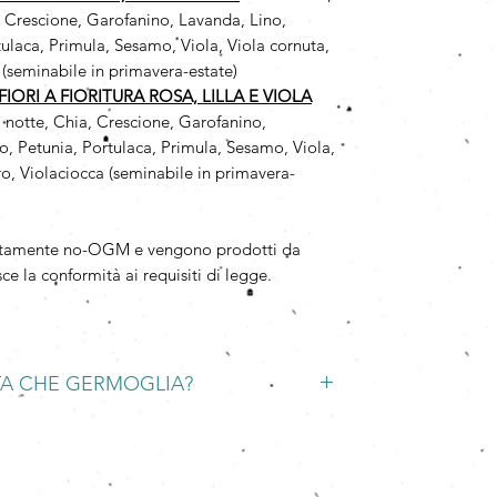
, Crescione, Garofanino, Lavanda, Lino,
ulaca, Primula, Sesamo, Viola, Viola cornuta,
 (seminabile in primavera-estate)
IORI A FIORITURA ROSA, LILLA E VIOLA
i notte, Chia, Crescione, Garofanino,
, Petunia, Portulaca, Primula, Sesamo, Viola,
ro, Violaciocca (seminabile in primavera-
solutamente no-OGM e vengono prodotti da
ce la conformità ai requisiti di legge.
TA CHE GERMOGLIA?
glia in una ciotola d'acqua per una notte, poi