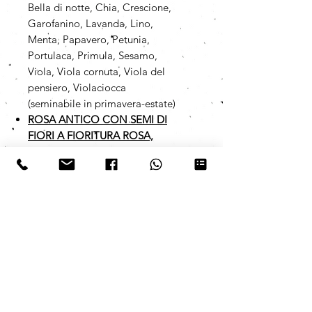
Bella di notte, Chia, Crescione,
Garofanino, Lavanda, Lino,
Menta, Papavero, Petunia,
Portulaca, Primula, Sesamo,
Viola, Viola cornuta, Viola del
pensiero, Violaciocca
(seminabile in primavera-estate)
ROSA ANTICO CON SEMI DI
FIORI A FIORITURA ROSA,
LILLA E VIOLA
Alisso viola,
Amaranto, Bella di notte, Chia,
Crescione, Garofanino, Lavanda,
Lino, Menta, Papavero, Petunia,
Portulaca, Primula, Sesamo,
Viola, Viola cornuta, Viola del
pensiero, Violaciocca
(seminabile in primavera-estate)
I semi da noi utilizzati sono
assolutamente no-OGM e vengono