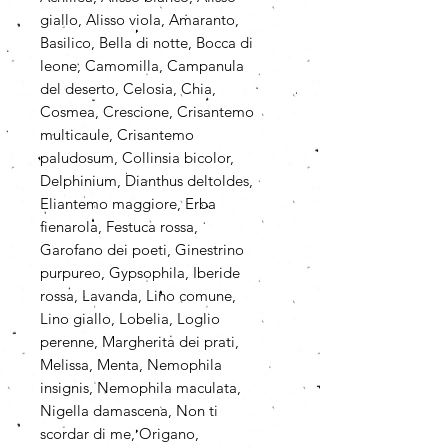
giallo, Alisso viola, Amaranto,
Basilico, Bella di notte, Bocca di
leone, Camomilla, Campanula
del deserto, Celosia, Chia,
Cosmea, Crescione, Crisantemo
multicaule, Crisantemo
paludosum, Collinsia bicolor,
Delphinium, Dianthus deltoldes,
Eliantemo maggiore, Erba
fienarola, Festuca rossa,
Garofano dei poeti, Ginestrino
purpureo, Gypsophila, Iberide
rossa, Lavanda, Lino comune,
Lino giallo, Lobelia, Loglio
perenne, Margherita dei prati,
Melissa, Menta, Nemophila
insignis, Nemophila maculata,
Nigella damascena, Non ti
scordar di me, Origano,