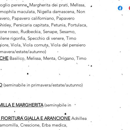
oglio perenne, Margherita dei prati, Melissa,
emophila maculata, Nigella damascena, Non
avero, Papavero californiano, Papavero
irley, Persicaria capitata, Petunia, Portulaca,
zzone rosso, Rudbeckia, Senape, Sesamo,
Silene rigonfia, Specchio di venere, Timo
ore, Viola, Viola cornuta, Viola del pensiero
rimavera/estate/autunno)
ICHE
Basilico, Melissa, Menta, Origano, Timo
O
(seminabile in primavera/estate/autunno)
MILLA
E MARGHERITA
(seminabile in
A FIORITURA GIALLA E ARANCIONE
Achillea
, Camomilla, Crescione, Erba medica,