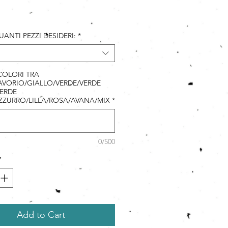
ice
UANTI PEZZI DESIDERI:
*
 COLORI TRA
VORIO/GIALLO/VERDE/VERDE
ERDE
ZZURRO/LILLA/ROSA/AVANA/MIX
*
0/500
*
Add to Cart