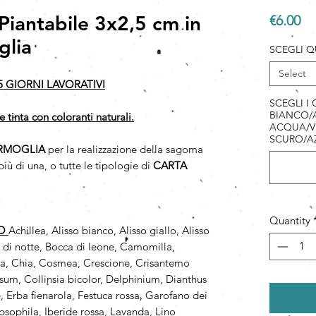
Piantabile 3x2,5 cm in
Pr
€6.00
glia
SCEGLI Q
Select
5 GIORNI LAVORATIVI
SCEGLI I
BIANCO/A
e tinta con coloranti naturali.
ACQUA/V
SCURO/A
RMOGLIA
per la realizzazione della sagoma
iù di una, o tutte le tipologie di
CARTA
Quantity
PO
Achillea, Alisso bianco, Alisso giallo, Alisso
a di notte, Bocca di leone, Camomilla,
a, Chia, Cosmea, Crescione, Crisantemo
um, Collinsia bicolor, Delphinium, Dianthus
 Erba fienarola, Festuca rossa, Garofano dei
psophila, Iberide rossa, Lavanda, Lino