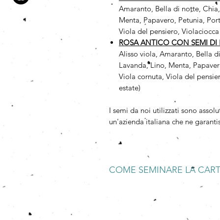
Amaranto, Bella di notte, Chia
Menta, Papavero, Petunia, Port
Viola del pensiero, Violaciocca
ROSA ANTICO CON SEMI DI F
Alisso viola, Amaranto, Bella d
Lavanda, Lino, Menta, Papavero
Viola cornuta, Viola del pensie
estate)
I semi da noi utilizzati sono as
un'azienda italiana che ne garantis
COME SEMINARE LA CAR
BAGNARE
Mettete a bagno la Carta che Germo
spezzettatela.
SEMINARE