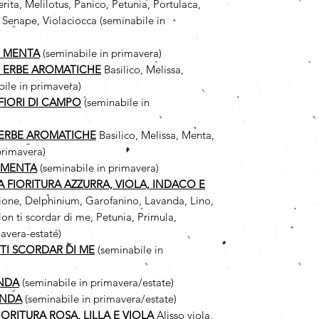
ita, Melilotus, Panico, Petunia, Portulaca,
 Senape, Violaciocca (seminabile in
I MENTA
(seminabile in primavera)
I ERBE AROMATICHE
Basilico, Melissa,
ile in primavera)
FIORI DI CAMPO
(seminabile in
 ERBE AROMATICHE
Basilico, Melissa, Menta,
primavera)
 MENTA
(seminabile in primavera)
 A FIORITURA AZZURRA, VIOLA, INDACO E
cione, Delphinium, Garofanino, Lavanda, Lino,
n ti scordar di me, Petunia, Primula,
avera-estate)
TI SCORDAR DI ME
(seminabile in
ANDA
(seminabile in primavera/estate)
ANDA
(seminabile in primavera/estate)
FIORITURA ROSA, LILLA E VIOLA
Alisso viola,