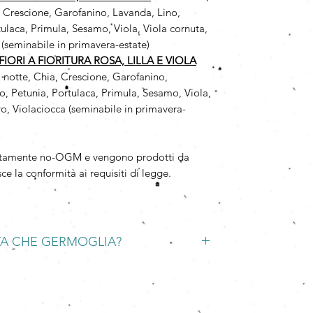
, Crescione, Garofanino, Lavanda, Lino,
ulaca, Primula, Sesamo, Viola, Viola cornuta,
 (seminabile in primavera-estate)
IORI A FIORITURA ROSA, LILLA E VIOLA
i notte, Chia, Crescione, Garofanino,
, Petunia, Portulaca, Primula, Sesamo, Viola,
ro, Violaciocca (seminabile in primavera-
solutamente no-OGM e vengono prodotti da
ce la conformità ai requisiti di legge.
TA CHE GERMOGLIA?
glia in una ciotola d'acqua per una notte, poi