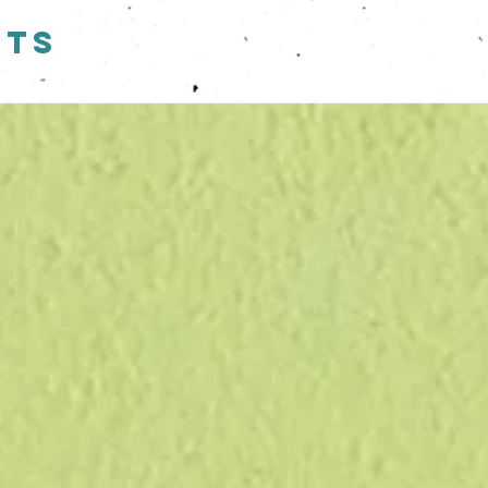
 luminoso sotto un sottile strato di terra (1cm al
cts
cio umido almeno per i primi giorni.
rà. Vedrete spuntare vita, profumo e colore
ina del sito "COS'E' LA CARTA CHE