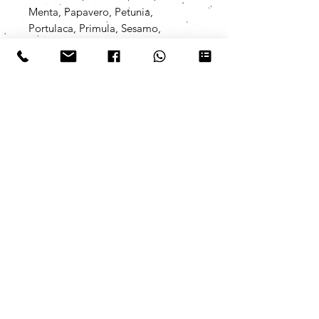
Menta, Papavero, Petunia,
Portulaca, Primula, Sesamo,
Viola, Viola cornuta, Viola del
pensiero, Violaciocca
(seminabile in primavera-estate)
ROSA ANTICO CON SEMI DI
FIORI A FIORITURA ROSA,
LILLA E VIOLA
Alisso viola,
Amaranto, Bella di notte, Chia,
Crescione, Garofanino, Lavanda,
Lino, Menta, Papavero, Petunia,
Portulaca, Primula, Sesamo,
Viola, Viola cornuta, Viola del
pensiero, Violaciocca
(seminabile in primavera-estate)
I semi da noi utilizzati sono
assolutamente no-OGM e vengono
prodotti da un'azienda italiana che