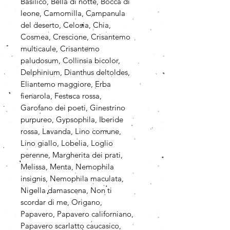
Basilico, Bella di notte, Bocca di
leone, Camomilla, Campanula
del deserto, Celosia, Chia,
Cosmea, Crescione, Crisantemo
multicaule, Crisantemo
paludosum, Collinsia bicolor,
Delphinium, Dianthus deltoldes,
Eliantemo maggiore, Erba
fienarola, Festuca rossa,
Garofano dei poeti, Ginestrino
purpureo, Gypsophila, Iberide
rossa, Lavanda, Lino comune,
Lino giallo, Lobelia, Loglio
perenne, Margherita dei prati,
Melissa, Menta, Nemophila
insignis, Nemophila maculata,
Nigella damascena, Non ti
scordar di me, Origano,
Papavero, Papavero californiano,
Papavero scarlatto caucasico,