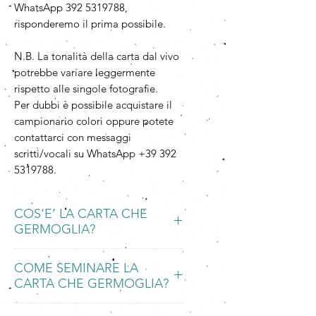
WhatsApp 392 5319788,
risponderemo il prima possibile.
N.B. La tonalità della carta dal vivo
potrebbe variare leggermente
rispetto alle singole fotografie.
Per dubbi è possibile acquistare il
campionario colori oppure potete
contattarci con messaggi
scritti/vocali su WhatsApp +39 392
5319788.
COS’E’ LA CARTA CHE
GERMOGLIA?
La Carta che Germoglia è una carta
COME SEMINARE LA
piantabile, ecologica e
CARTA CHE GERMOGLIA?
biodegradabile, fatta a mano con
carta riciclata integrata ad una
BAGNARE
speciale miscela di semi di fiori