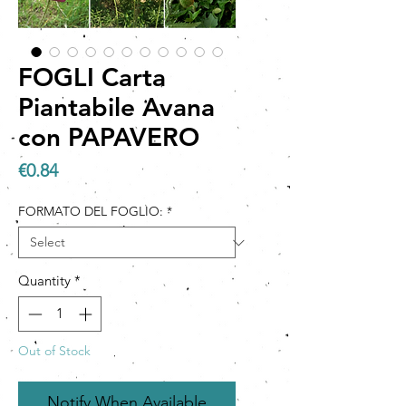
FOGLI Carta
Piantabile Avana
con PAPAVERO
Price
€0.84
FORMATO DEL FOGLIO:
*
Quantity
*
Out of Stock
Notify When Available