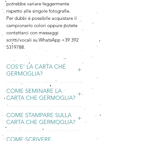
potrebbe variare leggermente
rispetto alle singole fotografie.
Per dubbi è possibile acquistare il
campionario colori oppure potete
contattarci con messaggi
scritti/vocali su WhatsApp +39 392
5319788.
COS’E’ LA CARTA CHE
GERMOGLIA?
La Carta che Germoglia è una carta
COME SEMINARE LA
piantabile, ecologica e
CARTA CHE GERMOGLIA?
biodegradabile, fatta a mano con
carta riciclata integrata ad una
BAGNARE
speciale miscela di semi di fiori
COME STAMPARE SULLA
Mettete a bagno la Carta che
annuali e perenni.
CARTA CHE GERMOGLIA?
Germoglia in una ciotola d'acqua per
una notte, poi spezzettatela.
Quando la carta viene bagnata e poi
La Carta che Germoglia può essere
SEMINARE
piantata nella terra, i semi
COME SCRIVERE,
stampata con stampanti ink-jet,