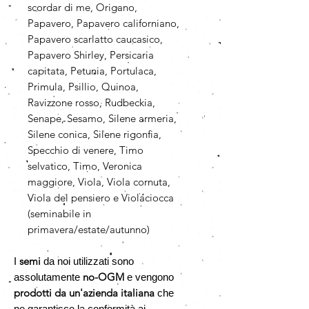
scordar di me, Origano,
Papavero, Papavero californiano,
Papavero scarlatto caucasico,
Papavero Shirley, Persicaria
capitata, Petunia, Portulaca,
Primula, Psillio, Quinoa,
Ravizzone rosso, Rudbeckia,
Senape, Sesamo, Silene armeria,
Silene conica, Silene rigonfia,
Specchio di venere, Timo
selvatico, Timo, Veronica
maggiore, Viola, Viola cornuta,
Viola del pensiero e Violaciocca
(seminabile in
primavera/estate/autunno)
semi
I
da noi utilizzati sono
no-OGM
assolutamente
e vengono
prodotti da un'azienda italiana
che
ne garantisce la conformità ai