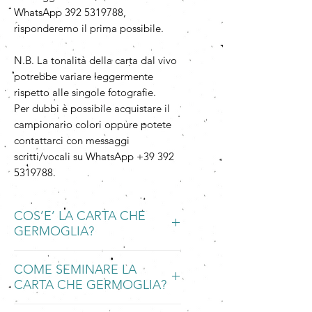
WhatsApp 392 5319788,
risponderemo il prima possibile.
N.B. La tonalità della carta dal vivo
potrebbe variare leggermente
rispetto alle singole fotografie.
Per dubbi è possibile acquistare il
campionario colori oppure potete
contattarci con messaggi
scritti/vocali su WhatsApp +39 392
5319788.
COS’E’ LA CARTA CHE
GERMOGLIA?
La Carta che Germoglia è una carta
COME SEMINARE LA
piantabile, ecologica e
CARTA CHE GERMOGLIA?
biodegradabile, fatta a mano con
carta riciclata integrata ad una
BAGNARE