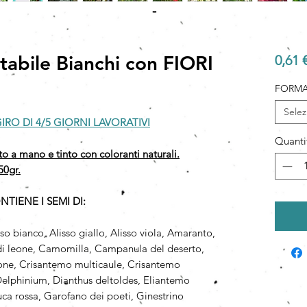
tabile Bianchi con FIORI
0,61 
FORMA
Selez
IRO DI 4/5 GIORNI LAVORATIVI
Quanti
ato a mano e tinto con coloranti naturali.
50gr.
IENE I SEMI DI:
sso bianco, Alisso giallo, Alisso viola, Amaranto,
a di leone, Camomilla, Campanula del deserto,
one, Crisantemo multicaule, Crisantemo
Delphinium, Dianthus deltoldes, Eliantemo
uca rossa, Garofano dei poeti, Ginestrino