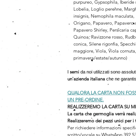
purpureo, Gypsophila, Iberide 
Lobelia, Loglio perenne, Margh
insignis, Nemophila maculata,
Origano, Papavero, Papavero ca
Papavero Shirley, Persicaria cap
Quinoa, Ravizzone rosso, Rudbe
conica, Silene rigonfia, Specch
maggiore, Viola, Viola cornuta,
primavera/estate/autunno)
semi
I
da noi utilizzati sono assol
un'azienda italiana
che ne garantisc
QUALORA LA CARTA NON FOSSE
UN PRE-ORDINE.
REALIZZEREMO LA CARTA SU MI
La carta che germoglia verrà reali
Realizzeremo dei pezzi unici per i 
Per richiedere informazioni specif
scritto/vocale su WhatsApp 392 53