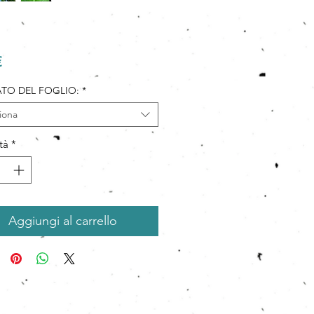
Prezzo
€
TO DEL FOGLIO:
*
iona
tà
*
Aggiungi al carrello