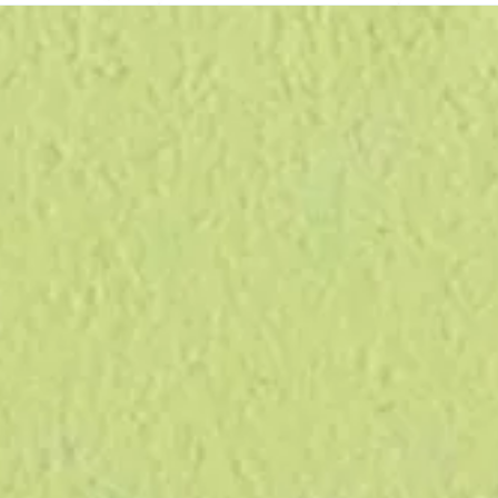
zione, il lungo processo per produrre un foglio di
e in Italy
, l'unicità, l'attenzione ai dettagli
iente e
passionale
lavoro di un artigiano
.