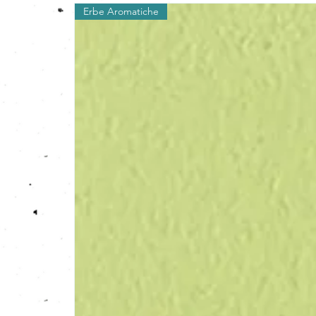
Erbe Aromatiche
​La differenza, la minuscola imperfe
carta, "l'essere fatto a mano", il
mad
forniscono qualità e bellezza al paz