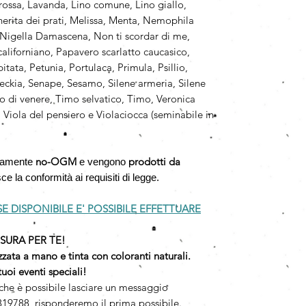
rossa, Lavanda, Lino comune, Lino giallo,
erita dei prati, Melissa, Menta, Nemophila
 Nigella Damascena, Non ti scordar di me,
liforniano, Papavero scarlatto caucasico,
itata, Petunia, Portulaca, Primula, Psillio,
ckia, Senape, Sesamo, Silene armeria, Silene
io di venere, Timo selvatico, Timo, Veronica
 Viola del pensiero e Violaciocca (seminabile in
no-OGM
prodotti da
utamente
e vengono
e la conformità ai requisiti di legge.
 DISPONIBILE E' POSSIBILE EFFETTUARE
SURA PER TE!
zzata a mano e tinta con coloranti naturali.
tuoi eventi speciali!
iche è possibile lasciare un messaggio
19788, risponderemo il prima possibile.