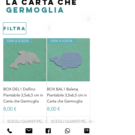
LA CARTA CHE
GERMOGLIA
Filtra
SEMI A SCELTA
SEMI A SCELTA
BOX DEL1 Delfino
BOX BAL1 Balena
Piantabile 3,5x6,5 cm in
Piantabile 3,5x6,5 cm in
Carta che Germoglia
Carta che Germoglia
Prezzo
Prezzo
8,00 €
8,00 €