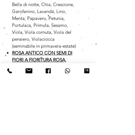
Bella di notte, Chia, Crescione,
Garofanino, Lavanda, Lino,
Menta, Papavero, Petunia,
Portulaca, Primula, Sesamo,
Viola, Viola cornuta, Viola del
pensiero, Violaciocca
(seminabile in primavera-estate)
ROSA ANTICO CON SEMI DI
FIORI A FIORITURA ROSA,
LILLA E VIOLA
Alisso viola,
Amaranto, Bella di notte, Chia,
Crescione, Garofanino, Lavanda,
Lino, Menta, Papavero, Petunia,
Portulaca, Primula, Sesamo,
Viola, Viola cornuta, Viola del
pensiero, Violaciocca
(seminabile in primavera-estate)
I semi da noi utilizzati sono