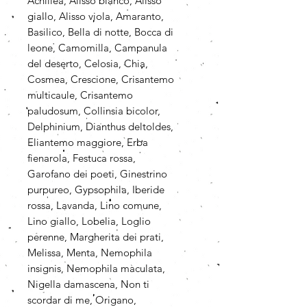
Achillea, Alisso bianco, Alisso
giallo, Alisso viola, Amaranto,
Basilico, Bella di notte, Bocca di
leone, Camomilla, Campanula
del deserto, Celosia, Chia,
Cosmea, Crescione, Crisantemo
multicaule, Crisantemo
paludosum, Collinsia bicolor,
Delphinium, Dianthus deltoldes,
Eliantemo maggiore, Erba
fienarola, Festuca rossa,
Garofano dei poeti, Ginestrino
purpureo, Gypsophila, Iberide
rossa, Lavanda, Lino comune,
Lino giallo, Lobelia, Loglio
perenne, Margherita dei prati,
Melissa, Menta, Nemophila
insignis, Nemophila maculata,
Nigella damascena, Non ti
scordar di me, Origano,