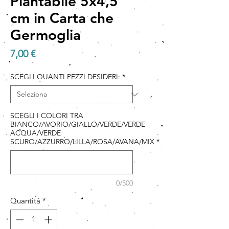
Piantabile 5x4,5
cm in Carta che
Germoglia
Prezzo
7,00 €
SCEGLI QUANTI PEZZI DESIDERI:
*
SCEGLI I COLORI TRA
BIANCO/AVORIO/GIALLO/VERDE/VERDE
ACQUA/VERDE
SCURO/AZZURRO/LILLA/ROSA/AVANA/MIX
*
0/500
Quantità
*