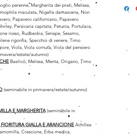
oglio perenne, Margherita dei prati, Melissa,
emophila maculata, Nigella damascena, Non
avero, Papavero californiano, Papavero
irley, Persicaria capitata, Petunia, Portulaca,
zzone rosso, Rudbeckia, Senape, Sesamo,
Silene rigonfia, Specchio di venere, Timo
ore, Viola, Viola cornuta, Viola del pensiero
rimavera/estate/autunno)
ICHE
Basilico, Melissa, Menta, Origano, Timo
O
(seminabile in primavera/estate/autunno)
MILLA
E MARGHERITA
(seminabile in
A FIORITURA GIALLA E ARANCIONE
Achillea
, Camomilla, Crescione, Erba medica,