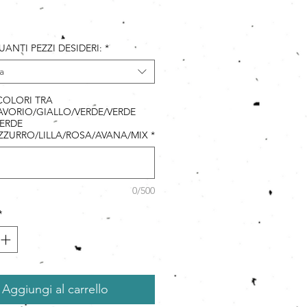
rezzo
UANTI PEZZI DESIDERI:
*
a
 COLORI TRA
VORIO/GIALLO/VERDE/VERDE
ERDE
ZZURRO/LILLA/ROSA/AVANA/MIX
*
0/500
*
Aggiungi al carrello