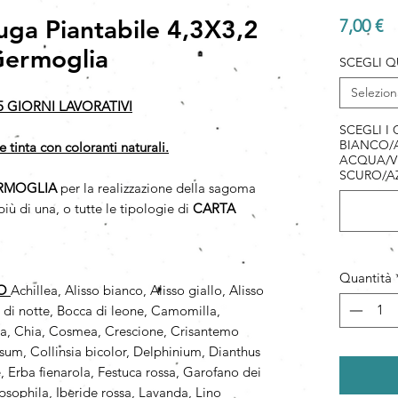
ga Piantabile 4,3X3,2
P
7,00 €
Germoglia
SCEGLI Q
Selezion
5 GIORNI LAVORATIVI
SCEGLI I
BIANCO/A
e tinta con coloranti naturali.
ACQUA/V
SCURO/A
RMOGLIA
per la realizzazione della sagoma
iù di una, o tutte le tipologie di
CARTA
Quantità
PO
Achillea, Alisso bianco, Alisso giallo, Alisso
a di notte, Bocca di leone, Camomilla,
a, Chia, Cosmea, Crescione, Crisantemo
um, Collinsia bicolor, Delphinium, Dianthus
 Erba fienarola, Festuca rossa, Garofano dei
psophila, Iberide rossa, Lavanda, Lino