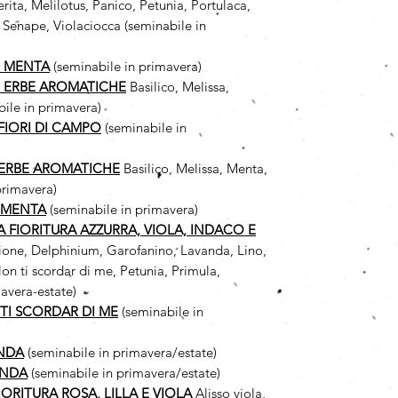
ita, Melilotus, Panico, Petunia, Portulaca,
 Senape, Violaciocca (seminabile in
I MENTA
(seminabile in primavera)
I ERBE AROMATICHE
Basilico, Melissa,
ile in primavera)
FIORI DI CAMPO
(seminabile in
 ERBE AROMATICHE
Basilico, Melissa, Menta,
primavera)
 MENTA
(seminabile in primavera)
 A FIORITURA AZZURRA, VIOLA, INDACO E
cione, Delphinium, Garofanino, Lavanda, Lino,
n ti scordar di me, Petunia, Primula,
avera-estate)
TI SCORDAR DI ME
(seminabile in
ANDA
(seminabile in primavera/estate)
ANDA
(seminabile in primavera/estate)
FIORITURA ROSA, LILLA E VIOLA
Alisso viola,