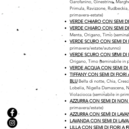
Garofanino, Ginestrino, Margher
Primula, Ravizzone, Rudbeckia,
primavera-estate)
VERDE CHIARO CON SEMI D
VERDE CHIARO CON SEMI D
Menta, Origano, Timo (seminab
VERDE SCURO CON SEMI DI 
primavera/estate/autunno)
VERDE SCURO CON SEMI DI
Origano, Timo (seminabile in 
VERDE ACQUA CON SEMI DI
TIFFANY CON SEMI DI FIORI
BLU
Bella di notte, Chia, Cres
Lobelia, Nigella Damascena, No
Violaciocca (seminabile in prim
AZZURRA CON SEMI DI NON 
primavera/estate)
AZZURRA CON SEMI DI LAV
LAVANDA CON SEMI DI LAV
LILLA CON SEMI DI FIORI A 