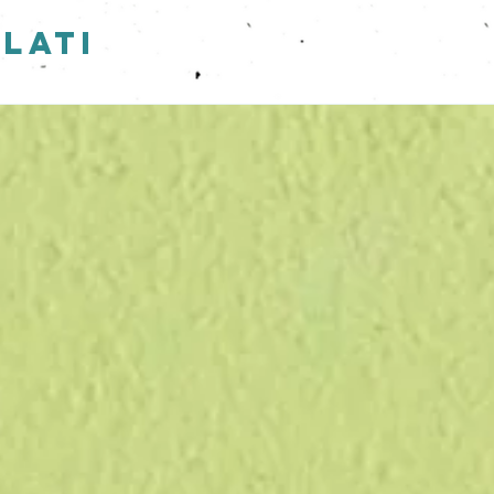
 luminoso sotto un sottile strato di terra (1cm al
lati
cio umido almeno per i primi giorni.
rà. Vedrete spuntare vita, profumo e colore
ina del sito "COS'E' LA CARTA CHE