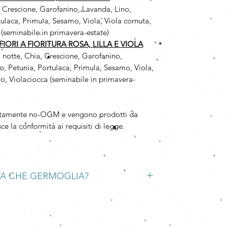
, Crescione, Garofanino, Lavanda, Lino,
ulaca, Primula, Sesamo, Viola, Viola cornuta,
 (seminabile in primavera-estate)
IORI A FIORITURA ROSA, LILLA E VIOLA
i notte, Chia, Crescione, Garofanino,
, Petunia, Portulaca, Primula, Sesamo, Viola,
ro, Violaciocca (seminabile in primavera-
solutamente no-OGM e vengono prodotti da
ce la conformità ai requisiti di legge.
TA CHE GERMOGLIA?
glia in una ciotola d'acqua per una notte, poi