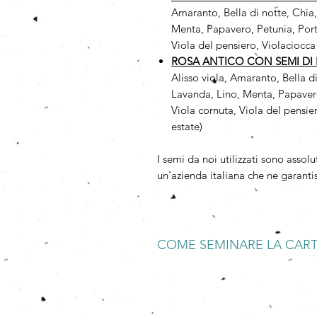
Amaranto, Bella di notte, Chia
Menta, Papavero, Petunia, Port
Viola del pensiero, Violaciocca
ROSA ANTICO CON SEMI DI F
Alisso viola, Amaranto, Bella d
Lavanda, Lino, Menta, Papavero
Viola cornuta, Viola del pensie
estate)
I semi da noi utilizzati sono as
un'azienda italiana che ne garantis
COME SEMINARE LA CAR
BAGNARE
Mettete a bagno la Carta che Germo
spezzettatela.
SEMINARE