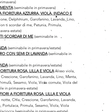
primavera)
 MENTA
(seminabile in primavera)
 A FIORITURA AZZURRA, VIOLA, INDACO E
cione, Delphinium, Garofanino, Lavanda, Lino,
n ti scordar di me, Petunia, Primula,
avera-estate)
TI SCORDAR DI ME
(seminabile in
ANDA
(seminabile in primavera/estate)
RO CON SEMI DI LAVANDA
(seminabile in
ANDA
(seminabile in primavera/estate)
FIORITURA ROSA, LILLA E VIOLA
Alisso viola,
, Crescione, Garofanino, Lavanda, Lino, Menta,
rimula, Sesamo, Viola, Viola cornuta, Viola del
le in primavera-estate)
IORI A FIORITURA ROSA, LILLA E VIOLA
i notte, Chia, Crescione, Garofanino, Lavanda,
, Portulaca, Primula, Sesamo, Viola, Viola
olaciocca (seminabile in primavera-estate)