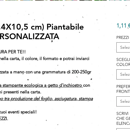
4X10,5 cm) Piantabile
1,11 
RSONALIZZATA
PREZZI
Selez
URA PER TE!!
ella carta, il colore, il formato e potrai inviarci
SCEGL
COLOR
lizzata a mano con una grammatura di 200-250gr
Selez
a stampante ecologica a getto d’inchiostro
con
PREFER
FRONT
 presenti nella carta.
o tra produzione del foglio, asciugatura, stampa
Selez
tuoi eventi speciali!
SCRIVI
ZZI.
CHE GE
ELENC