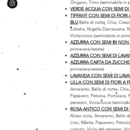
Origano, Timo (seminabile in 
VERDE ACQUA CON SEMI DI
TIFFANY CON SEMI DI FIORI
BLU
Bella di notte, Chia, Cres
Lobelia, Nigella Damascena, No
Violaciocca (seminabile in prim
AZZURRA CON SEMI DI NON 
primavera/estate)
AZZURRA CON SEMI DI LAV
AZZURRA CARTA DA ZUCCHE
primavera/estate)
LAVANDA CON SEMI DI LAV
LILLA CON SEMI DI FIORI A 
Amaranto, Bella di notte, Chia
Papavero, Petunia, Portulaca, P
pensiero, Violaciocca (seminabi
ROSA ANTICO CON SEMI DI F
Alisso viola, Amaranto, Bella d
Lino, Menta, Papavero, Petunia
cornuta, Viola del pensiero, Vi