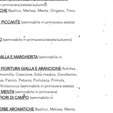
in primavera/estate/autunno)
ICHE
Basilico, Melissa, Menta, Origano, Timo
 PICCANTE
(seminabile in primavera-estate)
O
(seminabile in primavera/estate/autunno)
MILLA
E MARGHERITA
(seminabile in
A FIORITURA GIALLA E ARANCIONE
Achillea ,
 Camomilla, Crescione, Erba medica, Garofanino,
us, Panico, Petunia, Portulaca, Primula,
Violaciocca (seminabile in primavera-estate)
I MENTA
(seminabile in primavera)
FIORI DI CAMPO
(seminabile in
 ERBE AROMATICHE
Basilico, Melissa, Menta,