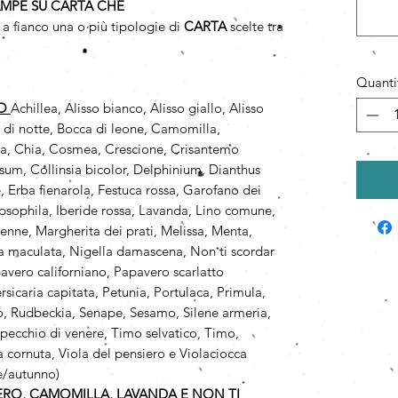
AMPE SU CARTA CHE
a fianco una o più tipologie di
CARTA
scelte tra
Quanti
PO
Achillea, Alisso bianco, Alisso giallo, Alisso
a di notte, Bocca di leone, Camomilla,
a, Chia, Cosmea, Crescione, Crisantemo
um, Collinsia bicolor, Delphinium, Dianthus
 Erba fienarola, Festuca rossa, Garofano dei
psophila, Iberide rossa, Lavanda, Lino comune,
renne, Margherita dei prati, Melissa, Menta,
 maculata, Nigella damascena, Non ti scordar
vero californiano, Papavero scarlatto
rsicaria capitata, Petunia, Portulaca, Primula,
so, Rudbeckia, Senape, Sesamo, Silene armeria,
 Specchio di venere, Timo selvatico, Timo,
 cornuta, Viola del pensiero e Violaciocca
e/autunno)
VERO, CAMOMILLA, LAVANDA E NON TI