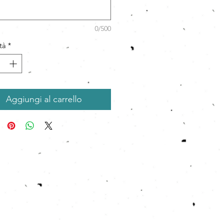
0/500
tà
*
Aggiungi al carrello