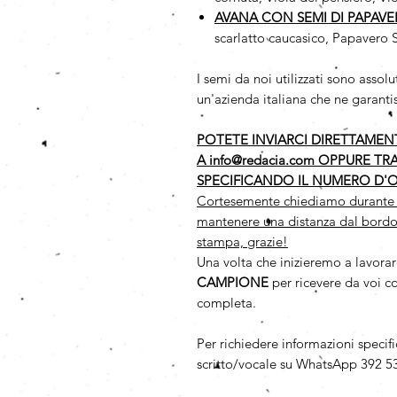
AVANA CON SEMI DI PAPAV
scarlatto caucasico, Papavero 
I semi da noi utilizzati sono as
un'azienda italiana che ne garantis
POTETE INVIARCI DIRETTAMENTE
A info@redacia.com OPPURE TR
SPECIFICANDO IL NUMERO D'O
Cortesemente chiediamo durante la 
mantenere una distanza dal bordo
stampa, grazie!
Una volta che inizieremo a lavorar
CAMPIONE
per ricevere da voi c
completa.
Per richiedere informazioni specif
scritto/vocale su WhatsApp 392 53