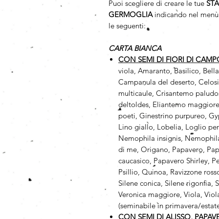
Puoi scegliere di creare le tue
ST
GERMOGLIA
indicando nel menù 
le seguenti:
CARTA BIANCA
CON SEMI DI FIORI DI CAM
viola, Amaranto, Basilico, Bell
Campanula del deserto, Celosi
multicaule, Crisantemo paludos
deltoldes, Eliantemo maggiore,
poeti, Ginestrino purpureo, Gy
Lino giallo, Lobelia, Loglio pe
Nemophila insignis, Nemophila
di me, Origano, Papavero, Papa
caucasico, Papavero Shirley, Pe
Psillio, Quinoa, Ravizzone ros
Silene conica, Silene rigonfia,
Veronica maggiore, Viola, Viola
(seminabile in primavera/estat
CON SEMI DI ALISSO, PAPA