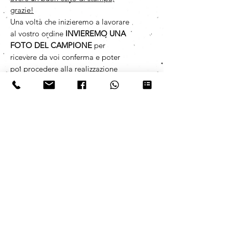
grazie!
Una volta che inizieremo a lavorare
al vostro ordine
INVIEREMO UNA
FOTO DEL CAMPIONE
per
ricevere da voi conferma e poter
poi procedere alla realizzazione
completa.
Per richiedere informazioni
specifiche è possibile lasciare un
messaggio scritto/vocale su
WhatsApp 392 5319788,
risponderemo il prima possibile.
PER ORDINI CON QUANTITATIVO
SUPERIORE A 1000 PZ
richiedere
informazioni specifiche sui tempi di
consegna lasciando un messaggio
scritto/vocale su WhatsApp 392