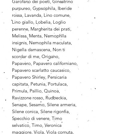
Garofano dei poeti, Ginestrino
purpureo, Gypsophila, Iberide
rossa, Lavanda, Lino comune,
Lino giallo, Lobelia, Loglio
perenne, Margherita dei prati,
Melissa, Menta, Nemophila
insignis, Nemophila maculata,
Nigella damascena, Non ti
scordar di me, Origano,
Papavero, Papavero californiano,
Papavero scarlatto caucasico,
Papavero Shirley, Persicaria
capitata, Petunia, Portulaca,
Primula, Psillio, Quinoa,
Ravizzone rosso, Rudbeckia,
Senape, Sesamo, Silene armeria,
Silene conica, Silene rigonfia,
Specchio di venere, Timo
selvatico, Timo, Veronica
maggiore, Viola, Viola cornuta,