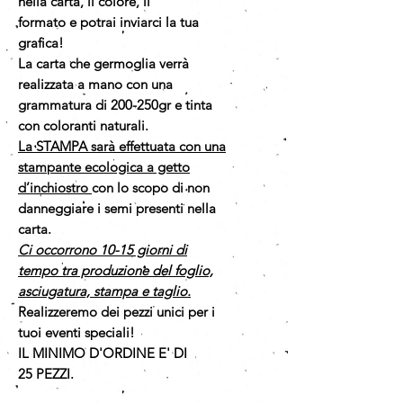
nella carta, il colore, il
formato e potrai inviarci la tua
grafica!
La carta che germoglia verrà
realizzata a mano con una
grammatura di 200-250gr e tinta
con coloranti naturali.
La STAMPA sarà effettuata con una
stampante ecologica a getto
d’inchiostro
con lo scopo di non
danneggiare i semi presenti nella
carta.
Ci occorrono 10-15 giorni di
tempo tra produzione del foglio,
asciugatura, stampa e taglio.
Realizzeremo dei pezzi unici per i
tuoi eventi speciali!
IL MINIMO D'ORDINE E' DI
25 PEZZI.