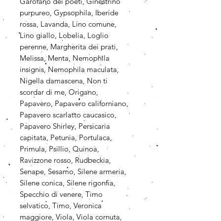
Garofano dei poeti, Ginestrino
purpureo, Gypsophila, Iberide
rossa, Lavanda, Lino comune,
Lino giallo, Lobelia, Loglio
perenne, Margherita dei prati,
Melissa, Menta, Nemophila
insignis, Nemophila maculata,
Nigella damascena, Non ti
scordar di me, Origano,
Papavero, Papavero californiano,
Papavero scarlatto caucasico,
Papavero Shirley, Persicaria
capitata, Petunia, Portulaca,
Primula, Psillio, Quinoa,
Ravizzone rosso, Rudbeckia,
Senape, Sesamo, Silene armeria,
Silene conica, Silene rigonfia,
Specchio di venere, Timo
selvatico, Timo, Veronica
maggiore, Viola, Viola cornuta,