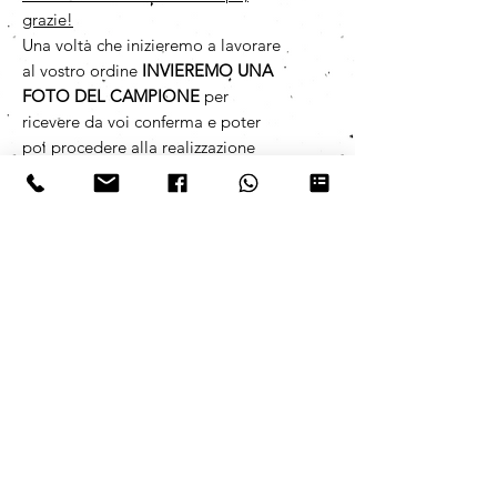
grazie!
Una volta che inizieremo a lavorare
al vostro ordine
INVIEREMO UNA
FOTO DEL CAMPIONE
per
ricevere da voi conferma e poter
poi procedere alla realizzazione
completa.
Per richiedere informazioni
specifiche è possibile lasciare un
messaggio scritto/vocale su
WhatsApp 392 5319788,
risponderemo il prima possibile.
PER ORDINI CON QUANTITATIVO
SUPERIORE A 1000 PZ
richiedere
informazioni specifiche sui tempi di
consegna lasciando un messaggio
scritto/vocale su WhatsApp 392