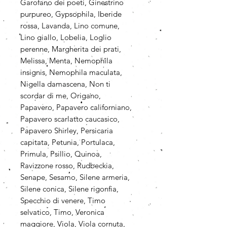
Garofano dei poeti, Ginestrino
purpureo, Gypsophila, Iberide
rossa, Lavanda, Lino comune,
Lino giallo, Lobelia, Loglio
perenne, Margherita dei prati,
Melissa, Menta, Nemophila
insignis, Nemophila maculata,
Nigella damascena, Non ti
scordar di me, Origano,
Papavero, Papavero californiano,
Papavero scarlatto caucasico,
Papavero Shirley, Persicaria
capitata, Petunia, Portulaca,
Primula, Psillio, Quinoa,
Ravizzone rosso, Rudbeckia,
Senape, Sesamo, Silene armeria,
Silene conica, Silene rigonfia,
Specchio di venere, Timo
selvatico, Timo, Veronica
maggiore, Viola, Viola cornuta,