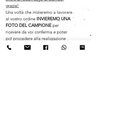
grazie!
Una volta che inizieremo a lavorare
al vostro ordine
INVIEREMO UNA
FOTO DEL CAMPIONE
per
ricevere da voi conferma e poter
poi procedere alla realizzazione
completa.
Per richiedere informazioni
specifiche è possibile lasciare un
messaggio scritto/vocale su
WhatsApp 392 5319788,
risponderemo il prima possibile.
PER ORDINI CON QUANTITATIVO
SUPERIORE A 1000 PZ
richiedere
informazioni specifiche sui tempi di
consegna lasciando un messaggio
scritto/vocale su WhatsApp 392