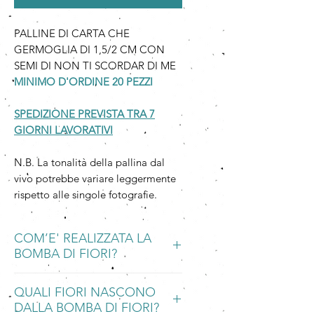
PALLINE DI CARTA CHE
GERMOGLIA DI 1,5/2 CM CON
SEMI DI NON TI SCORDAR DI ME
MINIMO D'ORDINE 20 PEZZI
SPEDIZIONE PREVISTA TRA 7
GIORNI LAVORATIVI
N.B. La tonalità della pallina dal
vivo potrebbe variare leggermente
rispetto alle singole fotografie.
COM’E' REALIZZATA LA
BOMBA DI FIORI?
La Bomba di fiori è realizzata a mano
QUALI FIORI NASCONO
con la Carta che Germoglia.
DALLA BOMBA DI FIORI?
La Carta che Germoglia è una carta