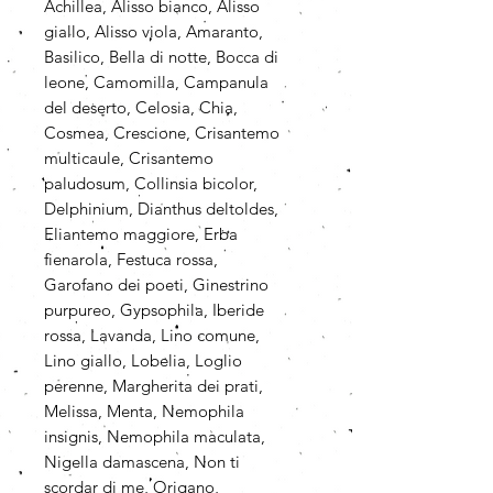
Achillea, Alisso bianco, Alisso
giallo, Alisso viola, Amaranto,
Basilico, Bella di notte, Bocca di
leone, Camomilla, Campanula
del deserto, Celosia, Chia,
Cosmea, Crescione, Crisantemo
multicaule, Crisantemo
paludosum, Collinsia bicolor,
Delphinium, Dianthus deltoldes,
Eliantemo maggiore, Erba
fienarola, Festuca rossa,
Garofano dei poeti, Ginestrino
purpureo, Gypsophila, Iberide
rossa, Lavanda, Lino comune,
Lino giallo, Lobelia, Loglio
perenne, Margherita dei prati,
Melissa, Menta, Nemophila
insignis, Nemophila maculata,
Nigella damascena, Non ti
scordar di me, Origano,