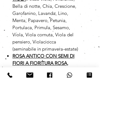
Bella di notte, Chia, Crescione,
Garofanino, Lavanda, Lino,
Menta, Papavero, Petunia,
Portulaca, Primula, Sesamo,
Viola, Viola cornuta, Viola del
pensiero, Violaciocca
(seminabile in primavera-estate)
ROSA ANTICO CON SEMI DI
FIORI A FIORITURA ROSA,
LILLA E VIOLA
Alisso viola,
Amaranto, Bella di notte, Chia,
Crescione, Garofanino, Lavanda,
Lino, Menta, Papavero, Petunia,
Portulaca, Primula, Sesamo,
Viola, Viola cornuta, Viola del
pensiero, Violaciocca
(seminabile in primavera-estate)
I semi da noi utilizzati sono