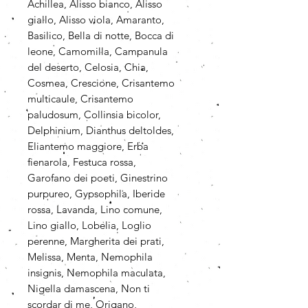
Achillea, Alisso bianco, Alisso
giallo, Alisso viola, Amaranto,
Basilico, Bella di notte, Bocca di
leone, Camomilla, Campanula
del deserto, Celosia, Chia,
Cosmea, Crescione, Crisantemo
multicaule, Crisantemo
paludosum, Collinsia bicolor,
Delphinium, Dianthus deltoldes,
Eliantemo maggiore, Erba
fienarola, Festuca rossa,
Garofano dei poeti, Ginestrino
purpureo, Gypsophila, Iberide
rossa, Lavanda, Lino comune,
Lino giallo, Lobelia, Loglio
perenne, Margherita dei prati,
Melissa, Menta, Nemophila
insignis, Nemophila maculata,
Nigella damascena, Non ti
scordar di me, Origano,