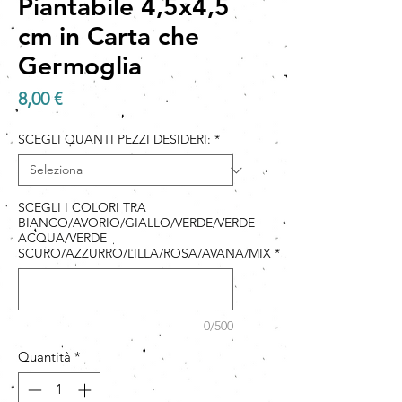
Piantabile 4,5x4,5
cm in Carta che
Germoglia
Prezzo
8,00 €
SCEGLI QUANTI PEZZI DESIDERI:
*
SCEGLI I COLORI TRA
BIANCO/AVORIO/GIALLO/VERDE/VERDE
ACQUA/VERDE
SCURO/AZZURRO/LILLA/ROSA/AVANA/MIX
*
0/500
Quantità
*