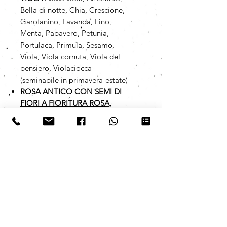
Bella di notte, Chia, Crescione,
Garofanino, Lavanda, Lino,
Menta, Papavero, Petunia,
Portulaca, Primula, Sesamo,
Viola, Viola cornuta, Viola del
pensiero, Violaciocca
(seminabile in primavera-estate)
ROSA ANTICO CON SEMI DI
FIORI A FIORITURA ROSA,
LILLA E VIOLA
Alisso viola,
Amaranto, Bella di notte, Chia,
Crescione, Garofanino, Lavanda,
Lino, Menta, Papavero, Petunia,
Portulaca, Primula, Sesamo,
Viola, Viola cornuta, Viola del
pensiero, Violaciocca
(seminabile in primavera-estate)
I semi da noi utilizzati sono