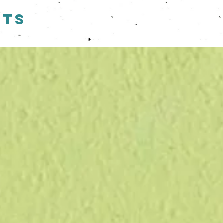
 luminoso sotto un sottile strato di terra (1cm al
cts
cio umido almeno per i primi giorni.
rà. Vedrete spuntare vita, profumo e colore
ina del sito "COS'E' LA CARTA CHE