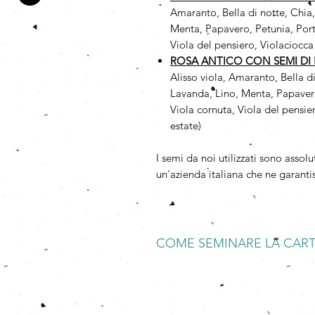
Amaranto, Bella di notte, Chia
Menta, Papavero, Petunia, Port
Viola del pensiero, Violaciocca
ROSA ANTICO CON SEMI DI F
Alisso viola, Amaranto, Bella d
Lavanda, Lino, Menta, Papavero
Viola cornuta, Viola del pensie
estate)
I semi da noi utilizzati sono as
un'azienda italiana che ne garantis
COME SEMINARE LA CAR
BAGNARE
Mettete a bagno la Carta che Germo
spezzettatela.
SEMINARE