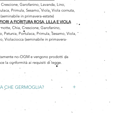
, Crescione, Garofanino, Lavanda, Lino,
ulaca, Primula, Sesamo, Viola, Viola cornuta,
 (seminabile in primavera-estate)
IORI A FIORITURA ROSA, LILLA E VIOLA
i notte, Chia, Crescione, Garofanino,
, Petunia, Portulaca, Primula, Sesamo, Viola,
ro, Violaciocca (seminabile in primavera-
solutamente no-OGM e vengono prodotti da
ce la conformità ai requisiti di legge.
TA CHE GERMOGLIA?
glia in una ciotola d'acqua per una notte, poi