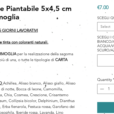
 Piantabile 5x4,5 cm
Pr
€7.00
moglia
SCEGLI Q
Select
5 GIORNI LAVORATIVI
SCEGLI I
BIANCO/A
e tinta con coloranti naturali.
ACQUA/V
SCURO/A
RMOGLIA
per la realizzazione della sagoma
iù di una, o tutte le tipologie di
CARTA
Quantity
PO
Achillea, Alisso bianco, Alisso giallo, Alisso
a di notte, Bocca di leone, Camomilla,
a, Chia, Cosmea, Crescione, Crisantemo
um, Collinsia bicolor, Delphinium, Dianthus
 Erba fienarola, Festuca rossa, Garofano dei
psophila, Iberide rossa, Lavanda, Lino