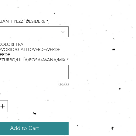
ice
UANTI PEZZI DESIDERI:
*
 COLORI TRA
VORIO/GIALLO/VERDE/VERDE
ERDE
ZZURRO/LILLA/ROSA/AVANA/MIX
*
0/500
*
Add to Cart