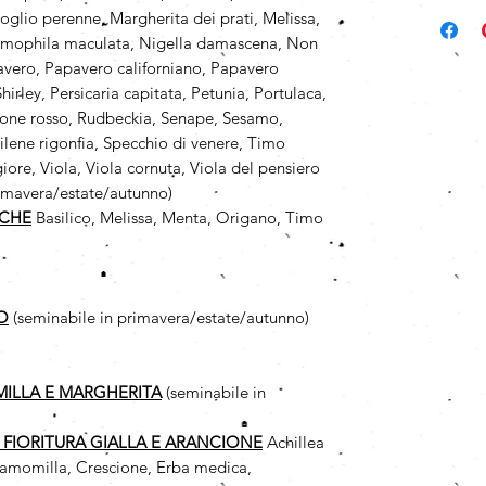
oglio perenne, Margherita dei prati, Melissa,
emophila maculata, Nigella damascena, Non
avero, Papavero californiano, Papavero
irley, Persicaria capitata, Petunia, Portulaca,
zzone rosso, Rudbeckia, Senape, Sesamo,
Silene rigonfia, Specchio di venere, Timo
ore, Viola, Viola cornuta, Viola del pensiero
rimavera/estate/autunno)
ICHE
Basilico, Melissa, Menta, Origano, Timo
O
(seminabile in primavera/estate/autunno)
MILLA
E MARGHERITA
(seminabile in
A FIORITURA GIALLA E ARANCIONE
Achillea
, Camomilla, Crescione, Erba medica,