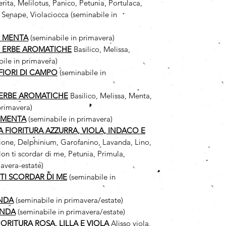
ita, Melilotus, Panico, Petunia, Portulaca,
 Senape, Violaciocca (seminabile in
I MENTA
(seminabile in primavera)
I ERBE AROMATICHE
Basilico, Melissa,
ile in primavera)
FIORI DI CAMPO
(seminabile in
 ERBE AROMATICHE
Basilico, Melissa, Menta,
primavera)
 MENTA
(seminabile in primavera)
 A FIORITURA AZZURRA, VIOLA, INDACO E
cione, Delphinium, Garofanino, Lavanda, Lino,
n ti scordar di me, Petunia, Primula,
avera-estate)
TI SCORDAR DI ME
(seminabile in
ANDA
(seminabile in primavera/estate)
ANDA
(seminabile in primavera/estate)
FIORITURA ROSA, LILLA E VIOLA
Alisso viola,