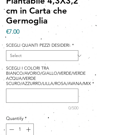
Piantabile 4,3X3,2
cm in Carta che
Germoglia
Price
€7.00
SCEGLI QUANTI PEZZI DESIDERI:
*
SCEGLI I COLORI TRA
BIANCO/AVORIO/GIALLO/VERDE/VERDE
ACQUA/VERDE
SCURO/AZZURRO/LILLA/ROSA/AVANA/MIX
*
0/500
Quantity
*