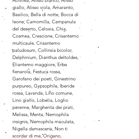
Achillea, Alisso bianco, Alisso
giallo, Alisso viola, Amaranto,
Basilico, Bella di notte, Bocca di
leone, Camomilla, Campanula
del deserto, Celosia, Chia,
Cosmea, Crescione, Crisantemo
multicaule, Crisantemo
paludosum, Collinsia bicolor,
Delphinium, Dianthus deltoldes,
Eliantemo maggiore, Erba
fienarola, Festuca rossa,
Garofano dei poeti, Ginestrino
purpureo, Gypsophila, Iberide
rossa, Lavanda, Lino comune,
Lino giallo, Lobelia, Loglio
perenne, Margherita dei prati,
Melissa, Menta, Nemophila
insignis, Nemophila maculata,
Nigella damascena, Non ti
scordar di me, Origano,