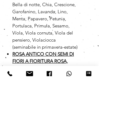
Bella di notte, Chia, Crescione,
Garofanino, Lavanda, Lino,
Menta, Papavero, Petunia,
Portulaca, Primula, Sesamo,
Viola, Viola cornuta, Viola del
pensiero, Violaciocca
(seminabile in primavera-estate)
ROSA ANTICO CON SEMI DI
FIORI A FIORITURA ROSA,
LILLA E VIOLA
Alisso viola,
Amaranto, Bella di notte, Chia,
Crescione, Garofanino, Lavanda,
Lino, Menta, Papavero, Petunia,
Portulaca, Primula, Sesamo,
Viola, Viola cornuta, Viola del
pensiero, Violaciocca
(seminabile in primavera-estate)
I semi da noi utilizzati sono