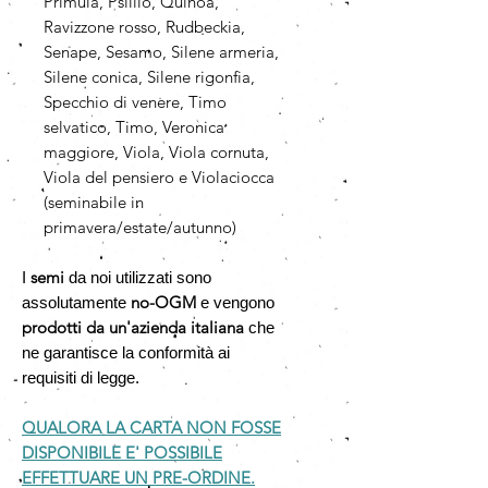
Primula, Psillio, Quinoa,
Ravizzone rosso, Rudbeckia,
Senape, Sesamo, Silene armeria,
Silene conica, Silene rigonfia,
Specchio di venere, Timo
selvatico, Timo, Veronica
maggiore, Viola, Viola cornuta,
Viola del pensiero e Violaciocca
(seminabile in
primavera/estate/autunno)
semi
I
da noi utilizzati sono
no-OGM
assolutamente
e vengono
prodotti da un'azienda italiana
che
ne garantisce la conformità ai
requisiti di legge.
QUALORA LA CARTA NON FOSSE
DISPONIBILE E' POSSIBILE
EFFETTUARE UN PRE-ORDINE.