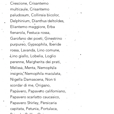
Crescione, Crisantemo
multicaule, Crisantemo
paludosum, Collinsia bicolor,
Delphinium, Dianthus deltoldes,
Eliantemo maggiore, Erba
fienarola, Festuca rossa,
Garofano dei poeti, Ginestrino
purpureo, Gypsophila, Iberide
rossa, Lavanda, Lino comune,
Lino giallo, Lobelia, Loglio
perenne, Margherita dei prati,
Melissa, Menta, Nemophila
insignis, Nemophila maculata,
Nigella Damascena, Non ti
scordar di me, Origano,
Papavero, Papavero californiano,
Papavero scarlatto caucasico,
Papavero Shirley, Persicaria
capitata, Petunia, Portulaca,