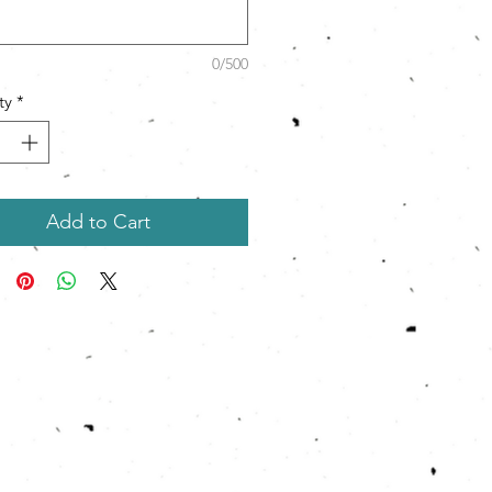
0/500
ty
*
Add to Cart