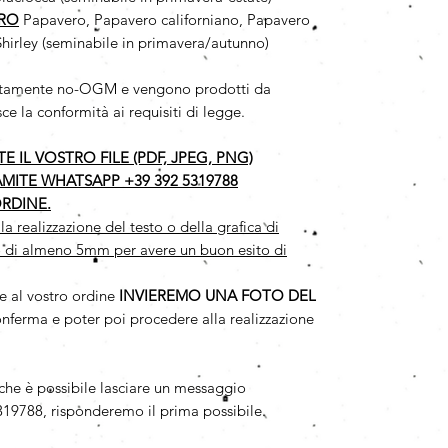
ERO
Papavero, Papavero californiano, Papavero
Shirley (seminabile in primavera/autunno)
solutamente no-OGM e vengono prodotti da
ce la conformità ai requisiti di legge.
 IL VOSTRO FILE (PDF, JPEG, PNG)
AMITE WHATSAPP +39 392 5319788
RDINE.
realizzazione del testo o della grafica di
 di almeno 5mm per avere un buon esito di
e al vostro ordine
INVIEREMO UNA FOTO DEL
onferma e poter poi procedere alla realizzazione
iche è possibile lasciare un messaggio
19788, risponderemo il prima possibile.