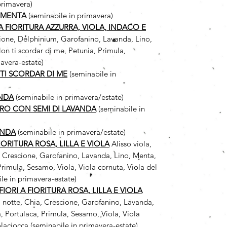
primavera)
 MENTA
(seminabile in primavera)
 A FIORITURA AZZURRA, VIOLA, INDACO E
cione, Delphinium, Garofanino, Lavanda, Lino,
n ti scordar di me, Petunia, Primula,
avera-estate)
TI SCORDAR DI ME
(seminabile in
ANDA
(seminabile in primavera/estate)
RO CON SEMI DI LAVANDA
(seminabile in
ANDA
(seminabile in primavera/estate)
FIORITURA ROSA, LILLA E VIOLA
Alisso viola,
, Crescione, Garofanino, Lavanda, Lino, Menta,
rimula, Sesamo, Viola, Viola cornuta, Viola del
le in primavera-estate)
IORI A FIORITURA ROSA, LILLA E VIOLA
i notte, Chia, Crescione, Garofanino, Lavanda,
, Portulaca, Primula, Sesamo, Viola, Viola
olaciocca (seminabile in primavera-estate)