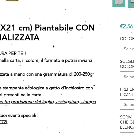
X21 cm) Piantabile CON
€2.56
ALIZZATA
COLOR
Selec
URA PER TE!!
ella carta, il colore, il formato e potrai inviarci
SCEGL
COLOR
lizzata a mano con una grammatura di 200-250gr
Selec
a stampante ecologica a getto d’inchiostro
con
PREFER
FRONT
 presenti nella carta.
o tra produzione del foglio, asciugatura, stampa
Selec
tuoi eventi speciali!
SCRIVI
ZZI.
CHE GE
ELENC