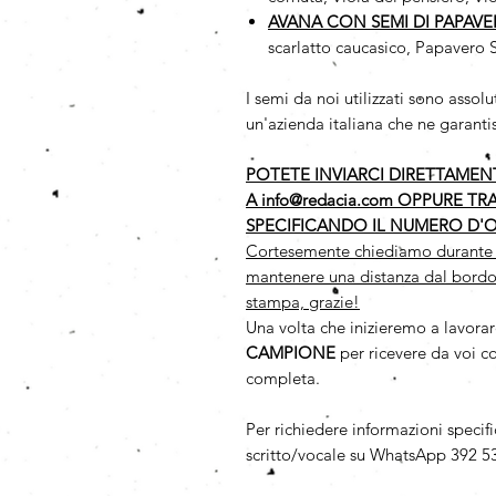
AVANA CON SEMI DI PAPAV
scarlatto caucasico, Papavero 
I semi da noi utilizzati sono as
un'azienda italiana che ne garantis
POTETE INVIARCI DIRETTAMENTE
A info@redacia.com OPPURE TR
SPECIFICANDO IL NUMERO D'O
Cortesemente chiediamo durante la 
mantenere una distanza dal bordo
stampa, grazie!
Una volta che inizieremo a lavorar
CAMPIONE
per ricevere da voi c
completa.
Per richiedere informazioni specif
scritto/vocale su WhatsApp 392 53