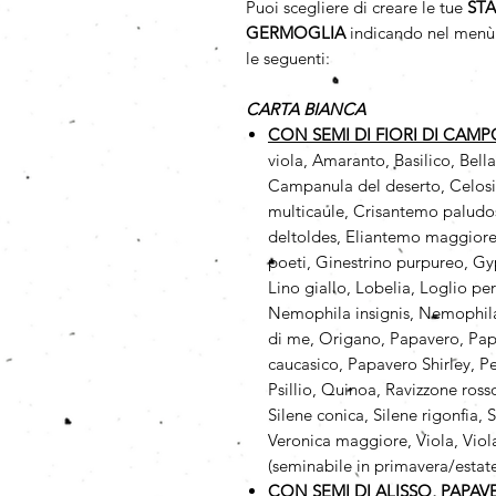
Puoi scegliere di creare le tue
ST
GERMOGLIA
indicando nel menù 
le seguenti:
CARTA BIANCA
CON SEMI DI FIORI DI CAM
viola, Amaranto, Basilico, Bell
Campanula del deserto, Celosi
multicaule, Crisantemo paludos
deltoldes, Eliantemo maggiore,
poeti, Ginestrino purpureo, Gy
Lino giallo, Lobelia, Loglio pe
Nemophila insignis, Nemophila
di me, Origano, Papavero, Papa
caucasico, Papavero Shirley, Pe
Psillio, Quinoa, Ravizzone ros
Silene conica, Silene rigonfia,
Veronica maggiore, Viola, Viola
(seminabile in primavera/estat
CON SEMI DI ALISSO, PAPA