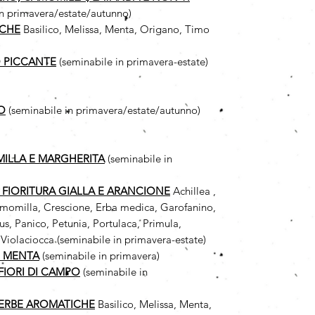
in primavera/estate/autunno)
ICHE
Basilico, Melissa, Menta, Origano, Timo
 PICCANTE
(seminabile in primavera-estate)
O
(seminabile in primavera/estate/autunno)
MILLA
E MARGHERITA
(seminabile in
A FIORITURA GIALLA E ARANCIONE
Achillea ,
 Camomilla, Crescione, Erba medica, Garofanino,
us, Panico, Petunia, Portulaca, Primula,
Violaciocca (seminabile in primavera-estate)
I MENTA
(seminabile in primavera)
FIORI DI CAMPO
(seminabile in
 ERBE AROMATICHE
Basilico, Melissa, Menta,