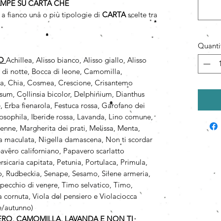
AMPE SU CARTA CHE
a fianco una o più tipologie di
CARTA
scelte tra
Quanti
PO
Achillea, Alisso bianco, Alisso giallo, Alisso
a di notte, Bocca di leone, Camomilla,
a, Chia, Cosmea, Crescione, Crisantemo
um, Collinsia bicolor, Delphinium, Dianthus
 Erba fienarola, Festuca rossa, Garofano dei
psophila, Iberide rossa, Lavanda, Lino comune,
renne, Margherita dei prati, Melissa, Menta,
 maculata, Nigella damascena, Non ti scordar
vero californiano, Papavero scarlatto
rsicaria capitata, Petunia, Portulaca, Primula,
so, Rudbeckia, Senape, Sesamo, Silene armeria,
 Specchio di venere, Timo selvatico, Timo,
 cornuta, Viola del pensiero e Violaciocca
e/autunno)
VERO, CAMOMILLA, LAVANDA E NON TI