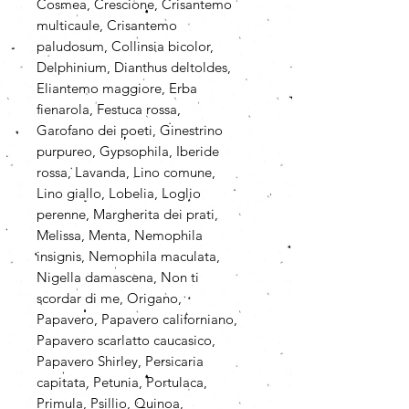
Cosmea, Crescione, Crisantemo
multicaule, Crisantemo
paludosum, Collinsia bicolor,
Delphinium, Dianthus deltoldes,
Eliantemo maggiore, Erba
fienarola, Festuca rossa,
Garofano dei poeti, Ginestrino
purpureo, Gypsophila, Iberide
rossa, Lavanda, Lino comune,
Lino giallo, Lobelia, Loglio
perenne, Margherita dei prati,
Melissa, Menta, Nemophila
insignis, Nemophila maculata,
Nigella damascena, Non ti
scordar di me, Origano,
Papavero, Papavero californiano,
Papavero scarlatto caucasico,
Papavero Shirley, Persicaria
capitata, Petunia, Portulaca,
Primula, Psillio, Quinoa,