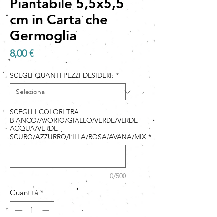
Piantabile 5,5x5,5
cm in Carta che
Germoglia
Prezzo
8,00 €
SCEGLI QUANTI PEZZI DESIDERI:
*
SCEGLI I COLORI TRA
BIANCO/AVORIO/GIALLO/VERDE/VERDE
ACQUA/VERDE
SCURO/AZZURRO/LILLA/ROSA/AVANA/MIX
*
0/500
Quantità
*