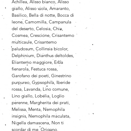
Achillea, Alisso bianco, Alisso
giallo, Alisso viola, Amaranto,
Basilico, Bella di notte, Bocca di
leone, Camomilla, Campanula
del deserto, Celosia, Chia,
Cosmea, Crescione, Crisantemo
multicaule, Crisantemo
paludosum, Collinsia bicolor,
Delphinium, Dianthus deltoldes,
Eliantemo maggiore, Erba
fienarola, Festuca rossa,
Garofano dei poeti, Ginestrino
purpureo, Gypsophila, Iberide
rossa, Lavanda, Lino comune,
Lino giallo, Lobelia, Loglio
perenne, Margherita dei prati,
Melissa, Menta, Nemophila
insignis, Nemophila maculata,
Nigella damascena, Non ti
scordar di me, Origano,