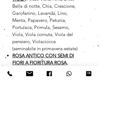
Bella di notte, Chia, Crescione,
Garofanino, Lavanda, Lino,
Menta, Papavero, Petunia,
Portulaca, Primula, Sesamo,
Viola, Viola cornuta, Viola del
pensiero, Violaciocca
(seminabile in primavera-estate)
ROSA ANTICO CON SEMI DI
FIORI A FIORITURA ROSA,
LILLA E VIOLA
Alisso viola,
Amaranto, Bella di notte, Chia,
Crescione, Garofanino, Lavanda,
Lino, Menta, Papavero, Petunia,
Portulaca, Primula, Sesamo,
Viola, Viola cornuta, Viola del
pensiero, Violaciocca
(seminabile in primavera-estate)
I semi da noi utilizzati sono