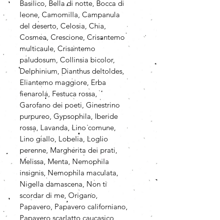
Basilico, Bella di notte, Bocca di
leone, Camomilla, Campanula
del deserto, Celosia, Chia,
Cosmea, Crescione, Crisantemo
multicaule, Crisantemo
paludosum, Collinsia bicolor,
Delphinium, Dianthus deltoldes,
Eliantemo maggiore, Erba
fienarola, Festuca rossa,
Garofano dei poeti, Ginestrino
purpureo, Gypsophila, Iberide
rossa, Lavanda, Lino comune,
Lino giallo, Lobelia, Loglio
perenne, Margherita dei prati,
Melissa, Menta, Nemophila
insignis, Nemophila maculata,
Nigella damascena, Non ti
scordar di me, Origano,
Papavero, Papavero californiano,
Papavero scarlatto caucasico,