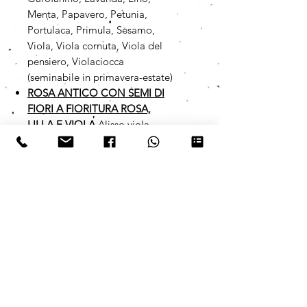
Menta, Papavero, Petunia,
Portulaca, Primula, Sesamo,
Viola, Viola cornuta, Viola del
pensiero, Violaciocca
(seminabile in primavera-estate)
ROSA ANTICO CON SEMI DI
FIORI A FIORITURA ROSA,
LILLA E VIOLA
Alisso viola,
Amaranto, Bella di notte, Chia,
Crescione, Garofanino, Lavanda,
Lino, Menta, Papavero, Petunia,
Portulaca, Primula, Sesamo,
Viola, Viola cornuta, Viola del
pensiero, Violaciocca
(seminabile in primavera-estate)
I semi da noi utilizzati sono
assolutamente no-OGM e vengono
prodotti da un'azienda italiana che