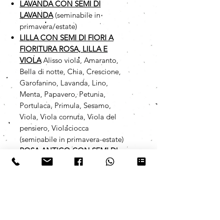
LAVANDA CON SEMI DI
LAVANDA
(seminabile in
primavera/estate)
LILLA CON SEMI DI FIORI A
FIORITURA ROSA, LILLA E
VIOLA
Alisso viola, Amaranto,
Bella di notte, Chia, Crescione,
Garofanino, Lavanda, Lino,
Menta, Papavero, Petunia,
Portulaca, Primula, Sesamo,
Viola, Viola cornuta, Viola del
pensiero, Violaciocca
(seminabile in primavera-estate)
ROSA ANTICO CON SEMI DI
FIORI A FIORITURA ROSA,
LILLA E VIOLA
Alisso viola,
Amaranto, Bella di notte, Chia,
Crescione, Garofanino, Lavanda,
Lino, Menta, Papavero, Petunia,
Portulaca, Primula, Sesamo,