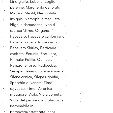
Lino giallo, Lobelia, Loglio
perenne, Margherita dei prati,
Melissa, Menta, Nemophila
insignis, Nemophila maculata,
Nigella damascena, Non ti
scordar di me, Origano,
Papavero, Papavero californiano,
Papavero scarlatto caucasico,
Papavero Shirley, Persicaria
capitata, Petunia, Portulaca,
Primula, Psillio, Quinoa,
Ravizzone rosso, Rudbeckia,
Senape, Sesamo, Silene armeria,
Silene conica, Silene rigonfia,
Specchio di venere, Timo
selvatico, Timo, Veronica
maggiore, Viola, Viola cornuta,
Viola del pensiero e Violaciocca
(seminabile in
primavera/estate/autunno)