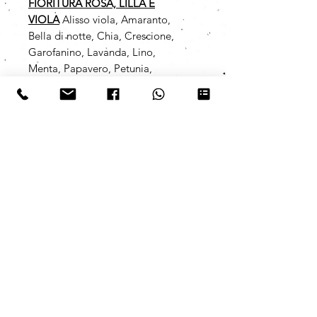
FIORITURA ROSA, LILLA E
VIOLA
Alisso viola, Amaranto,
Bella di notte, Chia, Crescione,
Garofanino, Lavanda, Lino,
Menta, Papavero, Petunia,
Portulaca, Primula, Sesamo,
Viola, Viola cornuta, Viola del
pensiero, Violaciocca
(seminabile in primavera-estate)
ROSA ANTICO CON SEMI DI
FIORI A FIORITURA ROSA,
LILLA E VIOLA
Alisso viola,
Amaranto, Bella di notte, Chia,
Crescione, Garofanino, Lavanda,
Lino, Menta, Papavero, Petunia,
Portulaca, Primula, Sesamo,
Viola, Viola cornuta, Viola del
pensiero, Violaciocca
(seminabile in primavera-estate)