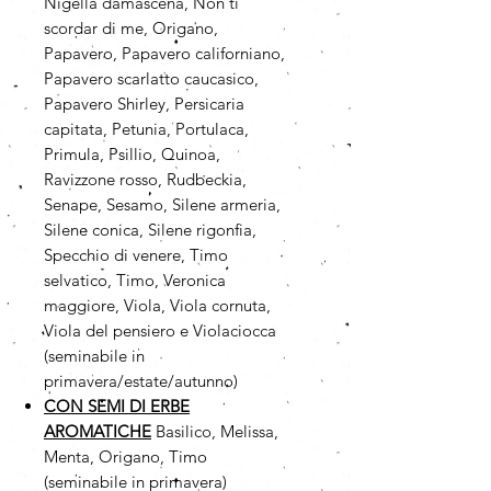
Nigella damascena, Non ti
scordar di me, Origano,
Papavero, Papavero californiano,
Papavero scarlatto caucasico,
Papavero Shirley, Persicaria
capitata, Petunia, Portulaca,
Primula, Psillio, Quinoa,
Ravizzone rosso, Rudbeckia,
Senape, Sesamo, Silene armeria,
Silene conica, Silene rigonfia,
Specchio di venere, Timo
selvatico, Timo, Veronica
maggiore, Viola, Viola cornuta,
Viola del pensiero e Violaciocca
(seminabile in
primavera/estate/autunno)
CON SEMI DI ERBE
AROMATICHE
Basilico, Melissa,
Menta, Origano, Timo
(seminabile in primavera)